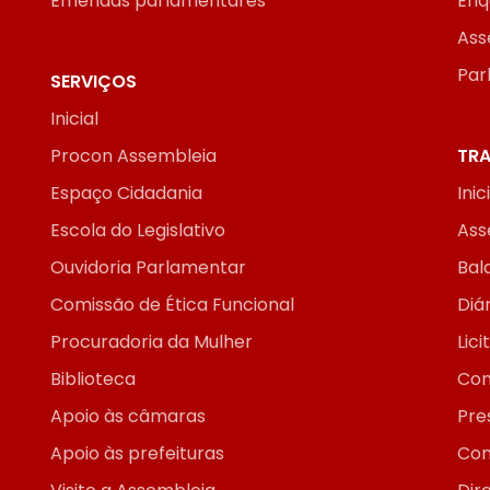
Emendas parlamentares
Enq
Ass
Par
SERVIÇOS
Inicial
Procon Assembleia
TRA
Espaço Cidadania
Inic
Escola do Legislativo
Ass
Ouvidoria Parlamentar
Bal
Comissão de Ética Funcional
Diár
Procuradoria da Mulher
Lic
Biblioteca
Con
Apoio às câmaras
Pre
Apoio às prefeituras
Con