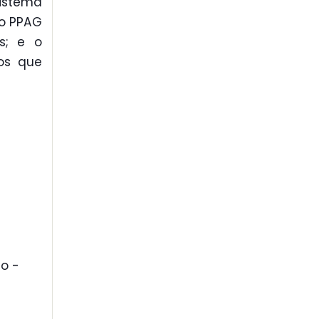
Sistema
do PPAG
s; e o
os que
o -