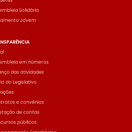
uetes
embleia Solidária
lamento Jovem
NSPARÊNCIA
ial
embleia em números
anço das atividades
io do Legislativo
itações
tratos e convênios
stação de contas
cursos públicos