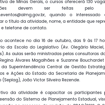
ativa de Minas Gerais, o cursos oferecerá 130 vaga
rições devem ser feitas pelo e
a.eventos@almg.gov.br, quando o interessado 
ar o título da atividade, nome, a entidade que repr
 e telefone de contato.
o acontece no dia 16 de outubro, das 9 às 17 ho
rio da Escola do Legislativo (Av. Olegário Maciel, 
s). As aulas serão ministradas pelas consultoras d
Regina Álvares Magalhães e Suzanne Bouchardet
r da Superintendência Central de Gestão Estraté
os e Ações do Estado da Secretaria de Planeja
 (Seplag), João Victor Silveira Rezende.
tivo da atividade é capacitar os participantes
ensão do Sistema de Planejamento Estadual, vi