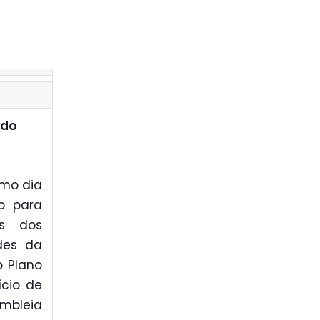
 do
imo dia
o para
es dos
ades da
o Plano
ício de
embleia