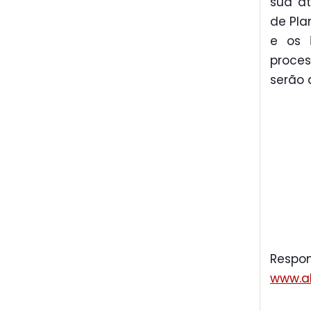
sua at
de Pla
e os 
proce
serão 
Respon
www.al