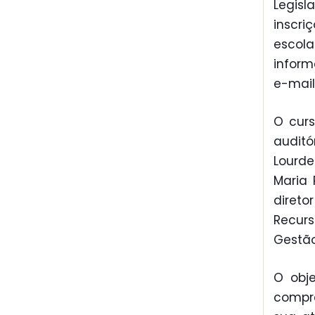
Legisl
insc
escol
inform
e-mail
O curs
auditó
Lourde
Maria 
direto
Recurs
Gestão
O obje
compre