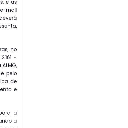
s, e as
-mail
deverá
esenta,
ras, no
2.161 -
a ALMG,
 e pelo
gica de
mento e
 para a
sando a