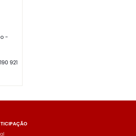
o -
190 921
TICIPAÇÃO
ial