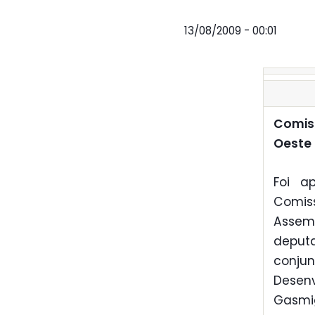
13/08/2009 - 00:01
Comiss
Oeste
Foi a
Comiss
Assem
deputa
conj
Desenv
Gasmi