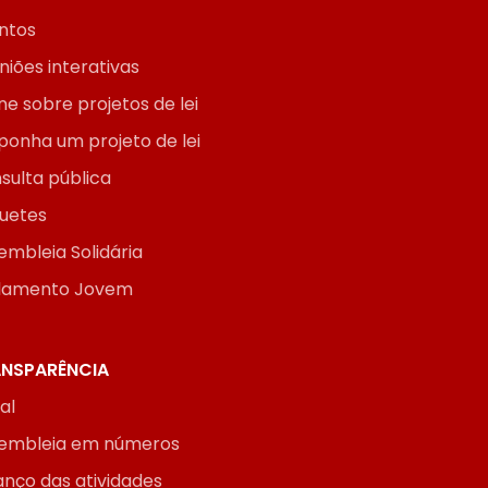
ntos
niões interativas
ne sobre projetos de lei
ponha um projeto de lei
sulta pública
uetes
embleia Solidária
lamento Jovem
NSPARÊNCIA
ial
embleia em números
anço das atividades