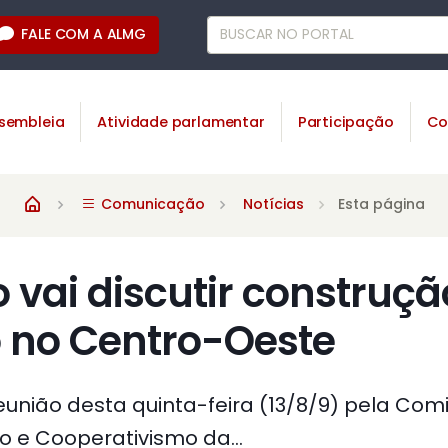
FALE COM A ALMG
sembleia
Atividade parlamentar
Participação
Co
Comunicação
Notícias
Esta página
vai discutir construçã
 no Centro-Oeste
eunião desta quinta-feira (13/8/9) pela Com
o e Cooperativismo da...