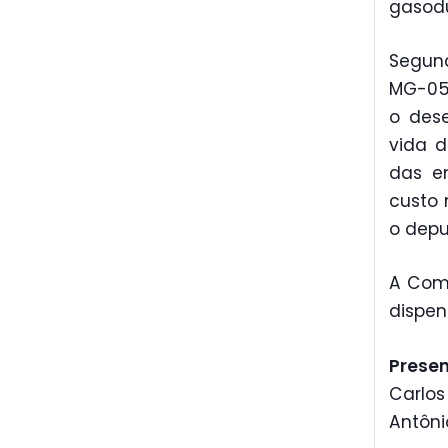
gasodu
Segund
MG-050
o des
vida 
das em
custo 
o depu
A Comi
dispen
Prese
Carlos
Antôni