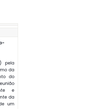
o-
) pela
ismo da
nto do
reunião
nte e
ente da
 de um