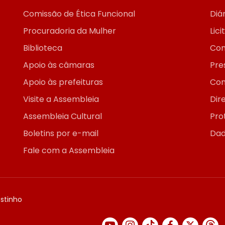
Comissão de Ética Funcional
Diár
Procuradoria da Mulher
Lic
Biblioteca
Con
Apoio às câmaras
Pre
Apoio às prefeituras
Con
Visite a Assembleia
Dir
Assembleia Cultural
Pro
Boletins por e-mail
Dad
Fale com a Assembleia
ostinho