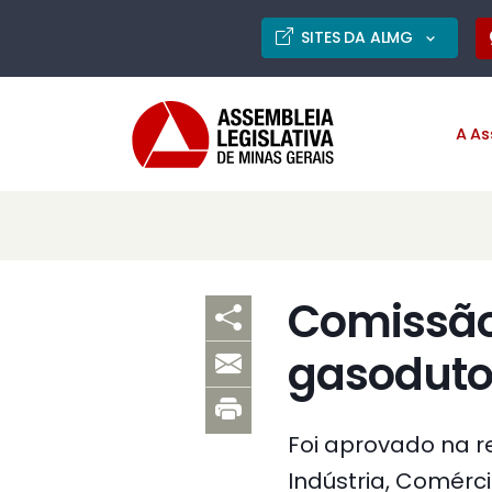
SITES DA ALMG
A As
Comissão 
gasoduto
Foi aprovado na r
Indústria, Comérci