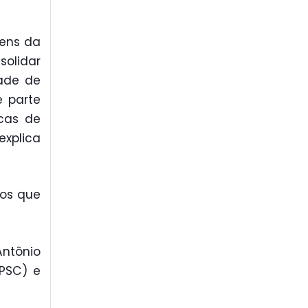
gens da
solidar
ade de
 parte
icas de
explica
tos que
Antônio
(PSC) e