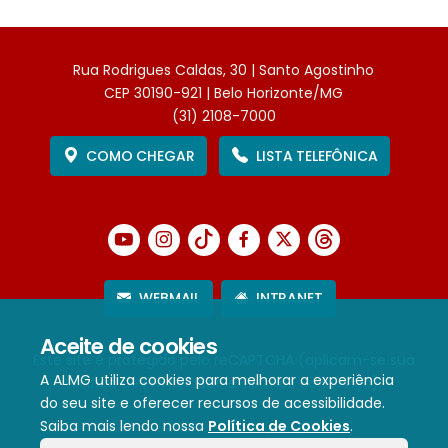
Rua Rodrigues Caldas, 30 | Santo Agostinho
CEP 30190-921 | Belo Horizonte/MG
(31) 2108-7000
COMO CHEGAR
LISTA TELEFÔNICA
WEBMAIL
INTRANET
Aceite de cookies
Este site é protegido pelo reCAPTCHA (aplicam-se sua
A ALMG utiliza cookies para melhorar a experiência
Política de Privacidade
e
Termos de Serviço
).
do seu site e oferecer recursos de acessibilidade.
Saiba mais lendo nossa
Política de Cookies
.
Termos de Uso e Política de Privacidade