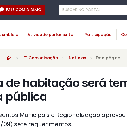
FALE COM A ALMG
sembleia
Atividade parlamentar
Participação
Co
Comunicação
Notícias
Esta página
 de habitação será te
a pública
untos Municipais e Regionalização aprovou
/09) sete requerimentos...