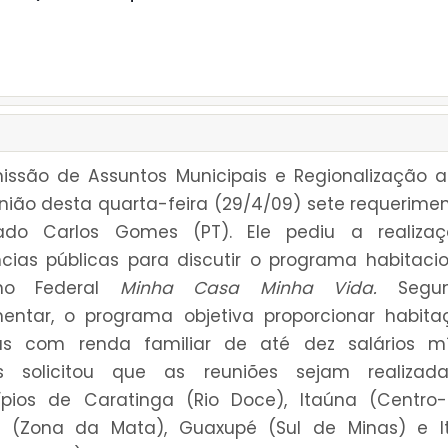
ssão de Assuntos Municipais e Regionalização 
nião desta quarta-feira (29/4/09) sete requerime
ado Carlos Gomes (PT). Ele pediu a realiza
cias públicas para discutir o programa habitaci
no Federal
Minha Casa Minha Vida.
Segu
entar, o programa objetiva proporcionar habit
ias com renda familiar de até dez salários mí
 solicitou que as reuniões sejam realizad
pios de Caratinga (Rio Doce), Itaúna (Centro-
a (Zona da Mata), Guaxupé (Sul de Minas) e I