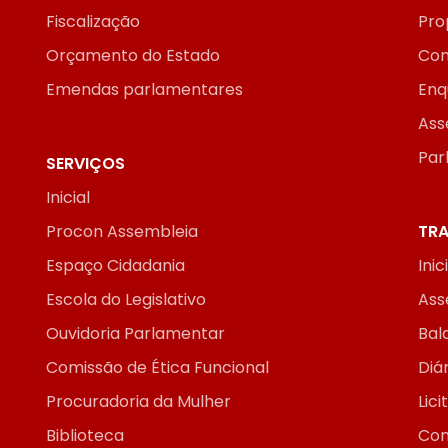
Fiscalização
Pro
Orçamento do Estado
Con
Emendas parlamentares
Enq
Ass
Par
SERVIÇOS
Inicial
Procon Assembleia
TRA
Espaço Cidadania
Inic
Escola do Legislativo
Ass
Ouvidoria Parlamentar
Bal
Comissão de Ética Funcional
Diár
Procuradoria da Mulher
Lic
Biblioteca
Con