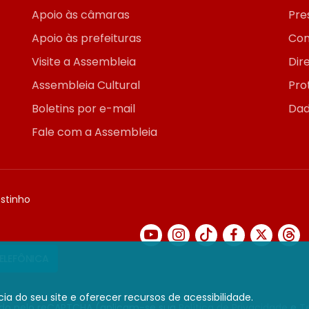
Apoio às câmaras
Pre
Apoio às prefeituras
Con
Visite a Assembleia
Dir
Assembleia Cultural
Pro
Boletins por e-mail
Dad
Fale com a Assembleia
ostinho
TELEFÔNICA
ia do seu site e oferecer recursos de acessibilidade.
gido pelo reCAPTCHA (aplicam-se sua
Política de Privacidade
e
T