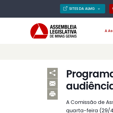
SITES DA ALMG
A As
Programa
audiênci
A Comissão de Ass
quarta-feira (29/4