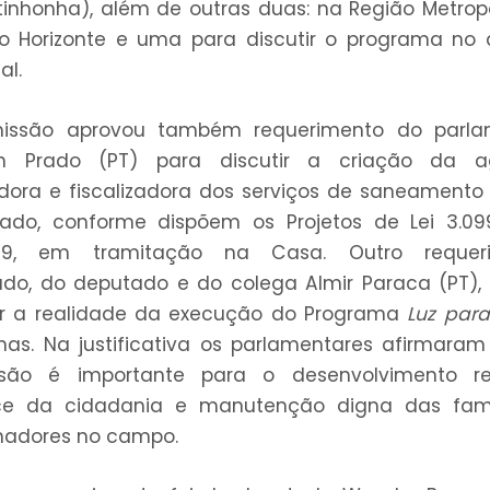
tinhonha), além de outras duas: na Região Metrop
o Horizonte e uma para discutir o programa no
al.
issão aprovou também requerimento do parla
on Prado (PT) para discutir a criação da a
dora e fiscalizadora dos serviços de saneamento
tado, conforme dispõem os Projetos de Lei 3.09
/09, em tramitação na Casa. Outro requer
do, do deputado e do colega Almir Paraca (PT),
ir a realidade da execução do Programa
Luz par
as. Na justificativa os parlamentares afirmara
ssão é importante para o desenvolvimento reg
ce da cidadania e manutenção digna das famí
hadores no campo.