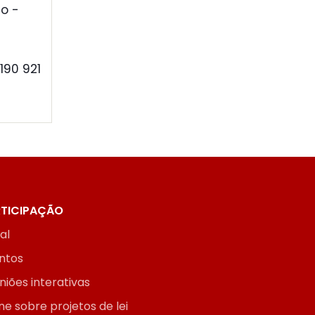
o -
190 921
TICIPAÇÃO
ial
ntos
niões interativas
ne sobre projetos de lei