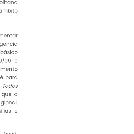
olitana
 âmbito
mentar
gência
 básico
9/09 e
imento
 é para
a Todos
m que a
ional,
lias e