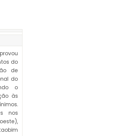
aprovou
ntos do
ção de
onal do
ndo o
ação às
nimos.
as nos
oeste),
taobim