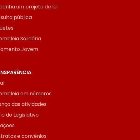
ponha um projeto de lei
sulta pública
uetes
embleia Solidária
lamento Jovem
NSPARÊNCIA
ial
embleia em números
anço das atividades
io do Legislativo
itações
tratos e convênios