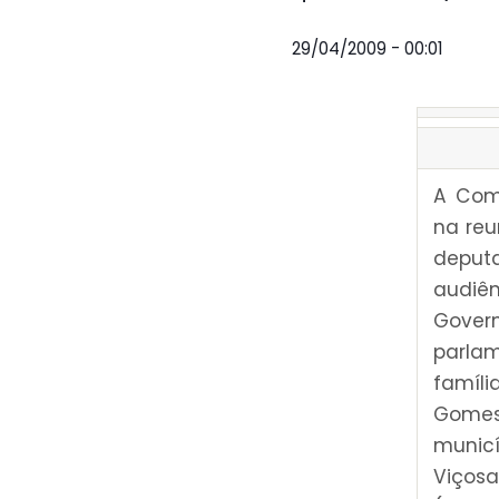
29/04/2009 - 00:01
A Comi
na reu
deput
audiên
Gover
parlam
famíl
Gomes
municí
Viços