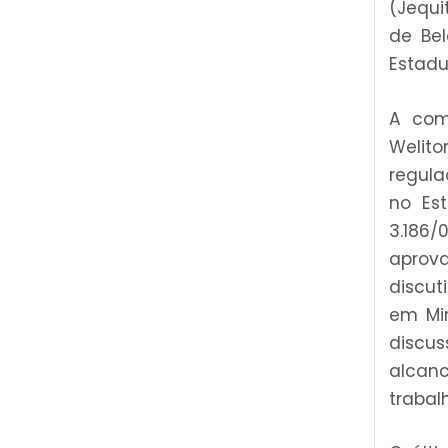
(Jequi
de Bel
Estadu
A com
Welit
regula
no Es
3.186
aprova
discut
em Min
discu
alcan
trabal