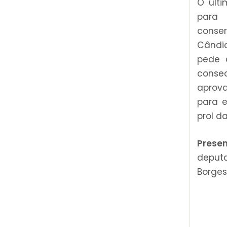
O últi
para 
conser
Cândid
pede 
conse
aprova
para e
prol d
Prese
deput
Borges