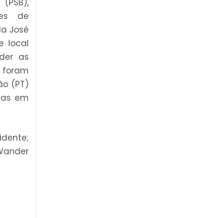
 (PSB),
ões de
da José
e local
der as
 foram
ão (PT)
cias em
dente;
Wander