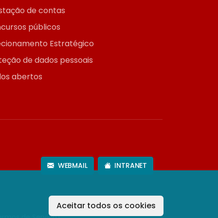
stação de contas
cursos públicos
ecionamento Estratégico
teção de dados pessoais
os abertos
WEBMAIL
INTRANET
Aceitar todos os cookies
ermos de Serviço
).