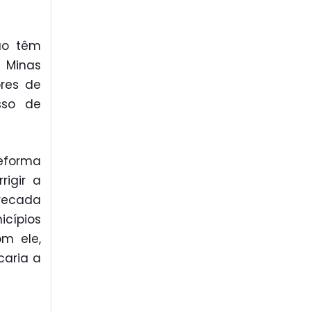
ão têm
 Minas
res de
sso de
reforma
rigir a
rrecada
icípios
m ele,
caria a