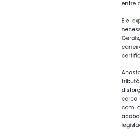
entre o
Ele e
neces
Gerai
carre
certif
Anasta
tribut
distor
cerca 
com a
acabar
legisl