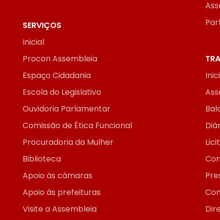
Ass
Par
SERVIÇOS
Inicial
Procon Assembleia
TRA
Espaço Cidadania
Inic
Escola do Legislativo
Ass
Ouvidoria Parlamentar
Bal
Comissão de Ética Funcional
Diár
Procuradoria da Mulher
Lic
Biblioteca
Con
Apoio às câmaras
Pre
Apoio às prefeituras
Con
Visite a Assembleia
Dir