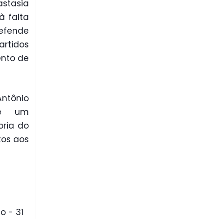
astasia
à falta
efende
rtidos
ento de
ntônio
de um
ria do
tos aos
o - 31