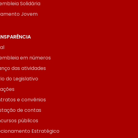
embleia Solidária
lamento Jovem
NSPARÊNCIA
ial
embleia em números
anço das atividades
io do Legislativo
itações
tratos e convênios
stação de contas
cursos públicos
ecionamento Estratégico