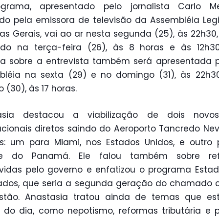
grama, apresentado pelo jornalista Carlo Me
ado pela emissora de televisão da Assembléia Legi
as Gerais, vai ao ar nesta segunda (25), às 22h30,
sado na terça-feira (26), às 8 horas e às 12h3
a sobre a entrevista também será apresentada 
léia na sexta (29) e no domingo (31), às 22h3
 (30), às 17 horas.
asia destacou a viabilização de dois novo
acionais diretos saindo do Aeroporto Tancredo Ne
s: um para Miami, nos Estados Unidos, e outro
e do Panamá. Ele falou também sobre re
idas pelo governo e enfatizou o programa Esta
tados, que seria a segunda geração do chamado 
stão. Anastasia tratou ainda de temas que es
do dia, como nepotismo, reformas tributária e po