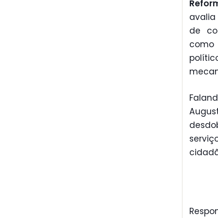
Reform
avalia
de co
como 
políti
mecan
Falan
Augu
desdo
serviç
cidadã
Respon