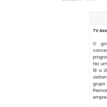
TV Ass
O gov
conce
prog
fez um
18 a 2
visita
grupo
Piemon
empres