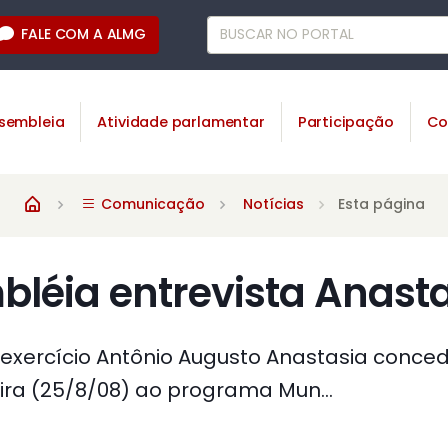
FALE COM A ALMG
sembleia
Atividade parlamentar
Participação
Co
Comunicação
Notícias
Esta página
léia entrevista Anast
xercício Antônio Augusto Anastasia conced
ra (25/8/08) ao programa Mun...