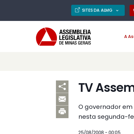
SITES DA ALMG
A As
TV Assemb
O governador em e
nesta segunda-fei
25/08/2008 - 00:05