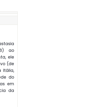
stasia
08) ao
ta, ele
ivo (de
Itália,
sede do
nas em
ncia da