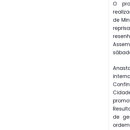
O pro
realiz
de Min
repri
resenh
Assemb
sábado
Anast
intern
Confin
Cidad
promov
Resul
de ge
ordem 