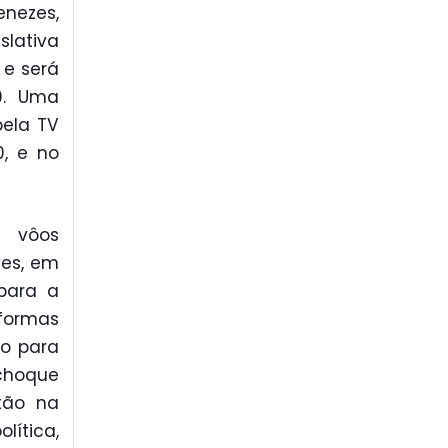
nezes,
slativa
 e será
0. Uma
pela TV
0, e no
s vôos
ves, em
 para a
formas
do para
choque
tão na
lítica,