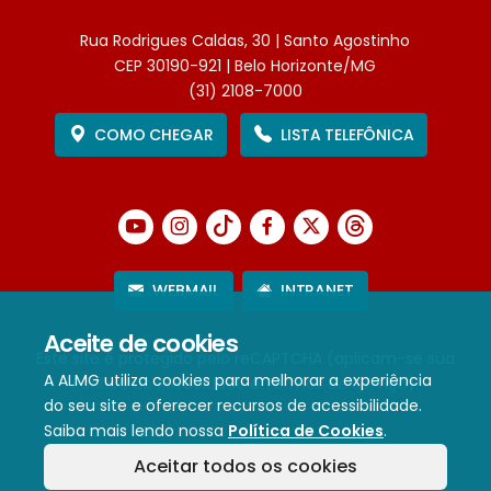
Rua Rodrigues Caldas, 30 | Santo Agostinho
CEP 30190-921 | Belo Horizonte/MG
(31) 2108-7000
COMO CHEGAR
LISTA TELEFÔNICA
WEBMAIL
INTRANET
Aceite de cookies
Este site é protegido pelo reCAPTCHA (aplicam-se sua
A ALMG utiliza cookies para melhorar a experiência
Política de Privacidade
e
Termos de Serviço
).
do seu site e oferecer recursos de acessibilidade.
Saiba mais lendo nossa
Política de Cookies
.
Termos de Uso e Política de Privacidade
Aceitar todos os cookies
Política de cookies