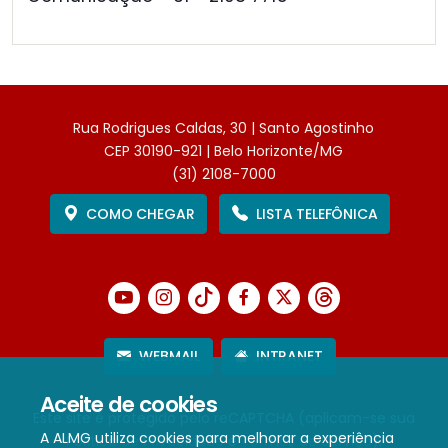
Rua Rodrigues Caldas, 30 | Santo Agostinho
CEP 30190-921 | Belo Horizonte/MG
(31) 2108-7000
COMO CHEGAR
LISTA TELEFÔNICA
WEBMAIL
INTRANET
Aceite de cookies
Este site é protegido pelo reCAPTCHA (aplicam-se sua
A ALMG utiliza cookies para melhorar a experiência
Política de Privacidade
e
Termos de Serviço
).