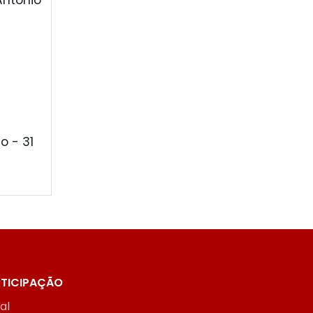
Antônio
o - 31
TICIPAÇÃO
ial