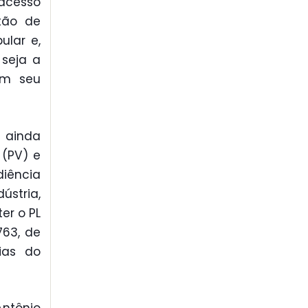
 acesso
tão de
ular e,
 seja a
em seu
 ainda
 (PV) e
diência
stria,
er o PL
763, de
rias do