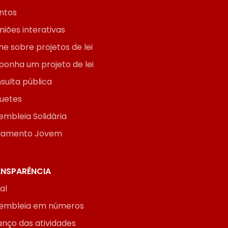
ntos
niões interativas
ne sobre projetos de lei
ponha um projeto de lei
sulta pública
uetes
embleia Solidária
lamento Jovem
NSPARÊNCIA
ial
embleia em números
anço das atividades