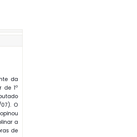
nte da
o
r de 1
eputado
/07). O
 opinou
linar a
oras de