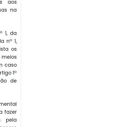
as aos
sas na
o
n
1, da
o
da n
1,
ista os
 meios
m caso
o
rtigo 1
tão de
amental
a fazer
s pela