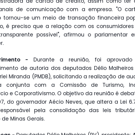
stradora de cartão de crédito, assim como ter
anais de comunicação com a empresa. "O car
o tornou-se um meio de transação financeira pop
so, é preciso que a relação com os consumidores
transparente possível", afirmou o parlamentar 
r.
erimento -
Durante a reunião, foi aprovado
imento de autoria dos deputados Délio Malheiros
lei Miranda (PMDB), solicitando a realização de au
ca conjunta com a Comissão de Turismo, Indú
io e Corporativismo. O objetivo da reunião é debat
07, do governador Aécio Neves, que altera a Lei 6.
responsável pela consolidação das leis tributá
 de Minas Gerais.