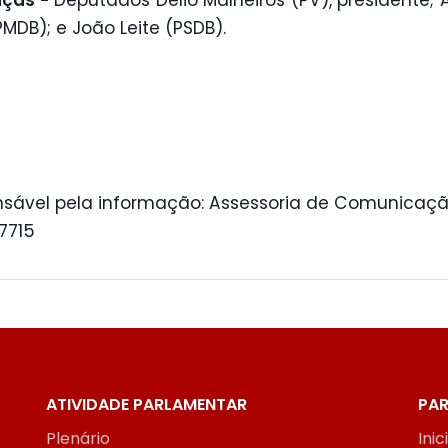
nças -
Deputados Délio Malheiros (PV), presidente; 
PMDB); e João Leite (PSDB).
sável pela informação: Assessoria de Comunicaçã
 7715
ATIVIDADE PARLAMENTAR
PAR
Plenário
Inic