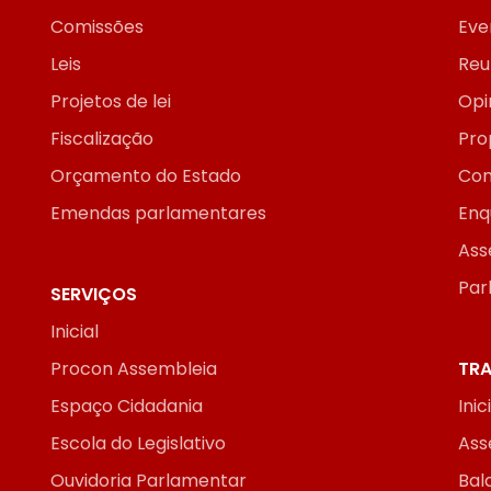
Comissões
Eve
Leis
Reu
Projetos de lei
Opi
Fiscalização
Pro
Orçamento do Estado
Con
Emendas parlamentares
Enq
Ass
Par
SERVIÇOS
Inicial
Procon Assembleia
TRA
Espaço Cidadania
Inic
Escola do Legislativo
Ass
Ouvidoria Parlamentar
Bal