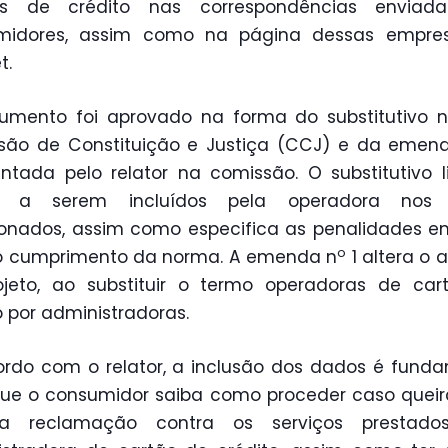
es de crédito nas correspondências enviad
midores, assim como na página dessas empre
t.
umento foi aprovado na forma do substitutivo 
são de Constituição e Justiça (CCJ) e da emen
ntada pelo relator na comissão. O substitutivo l
 a serem incluídos pela operadora nos
onados, assim como especifica as penalidades e
o
o cumprimento da norma. A emenda n
1 altera o a
ojeto, ao substituir o termo operadoras de car
o por administradoras.
rdo com o relator, a inclusão dos dados é fund
ue o consumidor saiba como proceder caso queir
a reclamação contra os serviços prestado