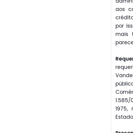
admini
aos c
crédit
por is
mais 
parece
Requ
requer
Vander
públi
Comérc
1.585/
1975, 
Estado