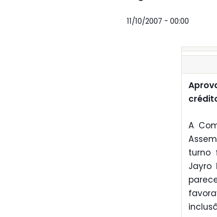
11/10/2007 - 00:00
Aprova
crédit
A Com
Assemb
turno 
Jayro 
parece
favora
inclus