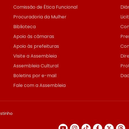
Comissão de Ética Funcional
Diár
Procuradoria da Mulher
Lic
Biblioteca
Con
Apoio às câmaras
Pre
Apoio às prefeituras
Con
Visite a Assembleia
Dir
Assembleia Cultural
Pro
Boletins por e-mail
Dad
Fale com a Assembleia
ostinho