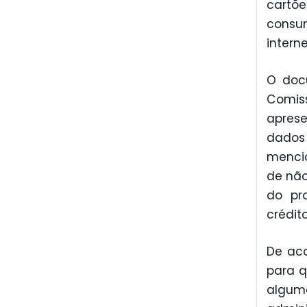
cartõ
consu
interne
O doc
Comis
aprese
dados
menci
de nã
do pr
crédit
De aco
para q
algum