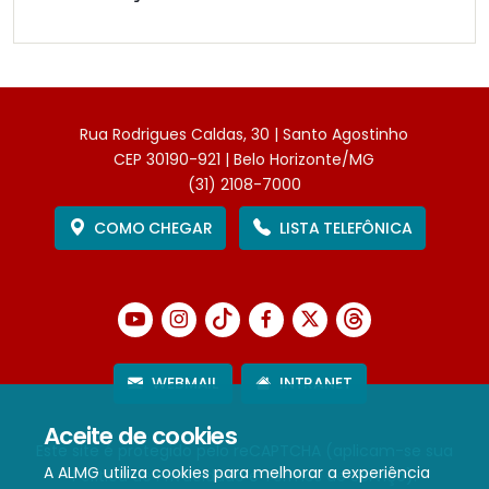
Rua Rodrigues Caldas, 30 | Santo Agostinho
CEP 30190-921 | Belo Horizonte/MG
(31) 2108-7000
COMO CHEGAR
LISTA TELEFÔNICA
WEBMAIL
INTRANET
Aceite de cookies
Este site é protegido pelo reCAPTCHA (aplicam-se sua
A ALMG utiliza cookies para melhorar a experiência
Política de Privacidade
e
Termos de Serviço
).