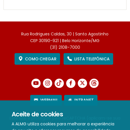
Rua Rodrigues Caldas, 30 | Santo Agostinho
CEP 30190-921 | Belo Horizonte/MG
(31) 2108-7000
COMO CHEGAR
LISTA TELEFÔNICA
WEBMAIL
INTRANET
Aceite de cookies
Este site é protegido pelo reCAPTCHA (aplicam-se sua
A ALMG utiliza cookies para melhorar a experiência
Política de Privacidade
e
Termos de Serviço
).