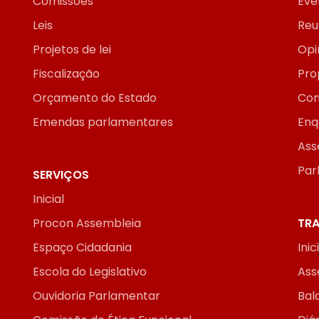
Comissões
Eve
Leis
Reu
Projetos de lei
Opi
Fiscalização
Pro
Orçamento do Estado
Con
Emendas parlamentares
Enq
Ass
Par
SERVIÇOS
Inicial
Procon Assembleia
TRA
Espaço Cidadania
Inic
Escola do Legislativo
Ass
Ouvidoria Parlamentar
Bal