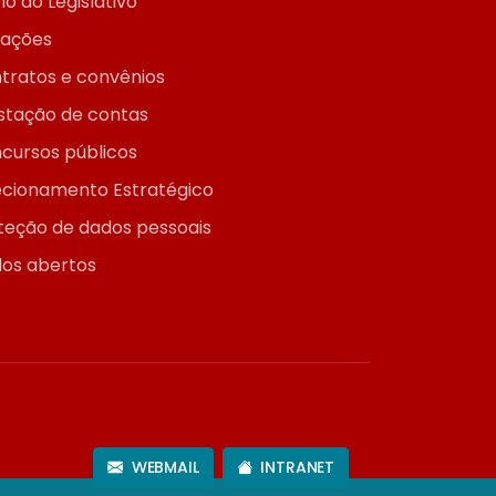
io do Legislativo
itações
tratos e convênios
stação de contas
cursos públicos
ecionamento Estratégico
teção de dados pessoais
os abertos
WEBMAIL
INTRANET