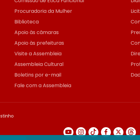
Comissão de Ética Funcional
Diár
Procuradoria da Mulher
Lic
Biblioteca
Con
Apoio às câmaras
Pre
Apoio às prefeituras
Con
Visite a Assembleia
Dir
Assembleia Cultural
Pro
Boletins por e-mail
Dad
Fale com a Assembleia
ostinho