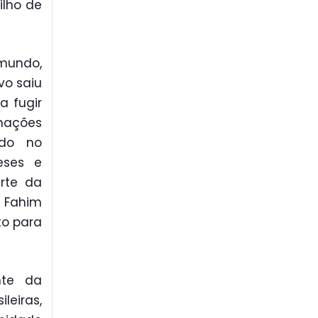
ilho de
mundo,
vo saiu
a fugir
mações
ndo no
eses e
rte da
o Fahim
to para
nte da
eiras,