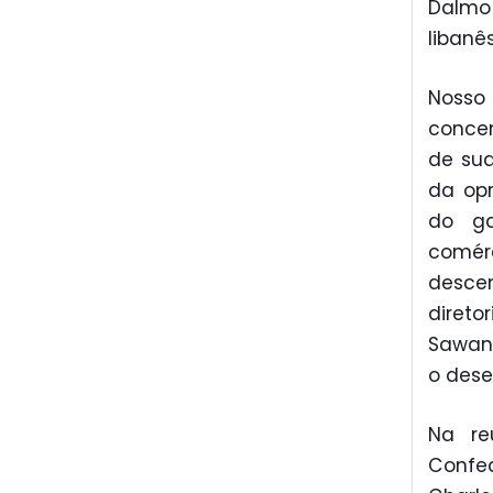
Dalmo 
libanês
Nosso
concen
de sua
da op
do ga
comér
desce
direto
Sawan 
o dese
Na re
Confe