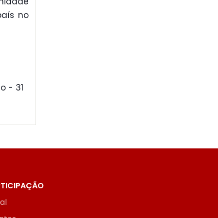
nidade
país no
o - 31
TICIPAÇÃO
ial