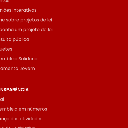
ntos
niões interativas
ne sobre projetos de lei
ponha um projeto de lei
sulta pública
uetes
embleia Solidária
lamento Jovem
NSPARÊNCIA
ial
embleia em números
anço das atividades