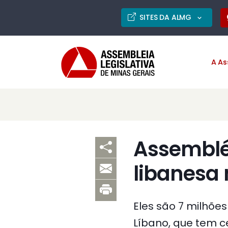
SITES DA ALMG
A As
Assembl
libanesa 
Eles são 7 milhões
Líbano, que tem ce