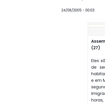
24/06/2005 - 00:03
Assem
(27)
Eles s
de se
habita
e em M
segun
imigra
horas,