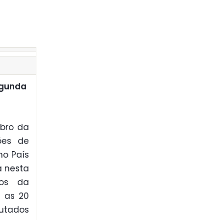
egunda
obro da
ões de
no País
a nesta
nos da
á as 20
putados