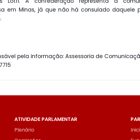
es Lotfi. A confederação representa a comu
sa em Minas, já que não há consulado daquele 
.
sável pela informação: Assessoria de Comunicaçã
 7715
ATIVIDADE PARLAMENTAR
PAR
Plenário
Inic