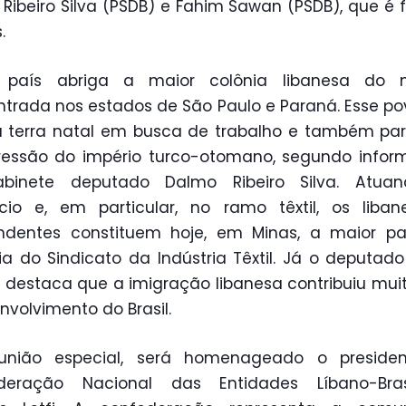
Ribeiro Silva (PSDB) e Fahim Sawan (PSDB), que é f
.
 país abriga a maior colônia libanesa do 
trada nos estados de São Paulo e Paraná. Esse po
 terra natal em busca de trabalho e também par
ressão do império turco-otomano, segundo infor
binete deputado Dalmo Ribeiro Silva. Atua
cio e, em particular, no ramo têxtil, os liban
ndentes constituem hoje, em Minas, a maior pa
ria do Sindicato da Indústria Têxtil. Já o deputad
destaca que a imigração libanesa contribuiu mui
nvolvimento do Brasil.
união especial, será homenageado o preside
deração Nacional das Entidades Líbano-Brasil