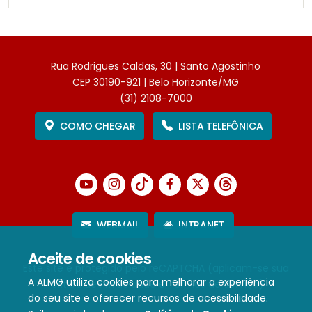
Rua Rodrigues Caldas, 30 | Santo Agostinho
CEP 30190-921 | Belo Horizonte/MG
(31) 2108-7000
COMO CHEGAR
LISTA TELEFÔNICA
WEBMAIL
INTRANET
Aceite de cookies
Este site é protegido pelo reCAPTCHA (aplicam-se sua
A ALMG utiliza cookies para melhorar a experiência
Política de Privacidade
e
Termos de Serviço
).
do seu site e oferecer recursos de acessibilidade.