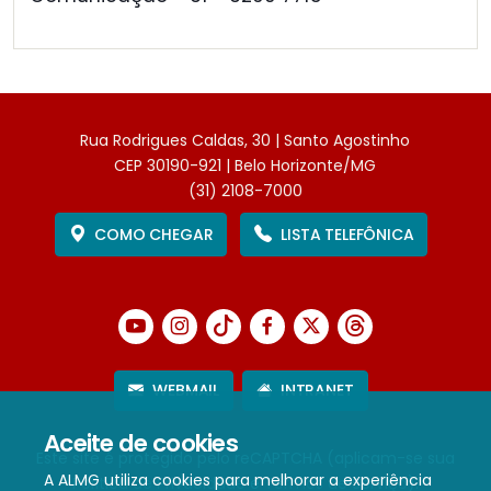
Rua Rodrigues Caldas, 30 | Santo Agostinho
CEP 30190-921 | Belo Horizonte/MG
(31) 2108-7000
COMO CHEGAR
LISTA TELEFÔNICA
WEBMAIL
INTRANET
Aceite de cookies
Este site é protegido pelo reCAPTCHA (aplicam-se sua
A ALMG utiliza cookies para melhorar a experiência
Política de Privacidade
e
Termos de Serviço
).