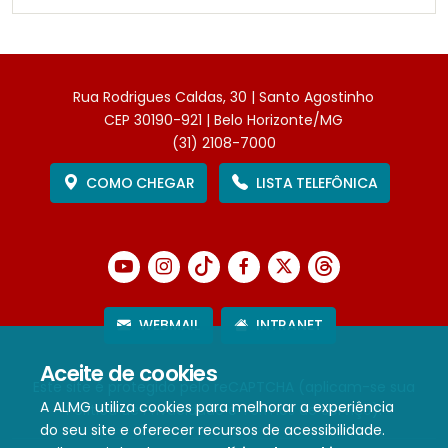
Rua Rodrigues Caldas, 30 | Santo Agostinho
CEP 30190-921 | Belo Horizonte/MG
(31) 2108-7000
COMO CHEGAR
LISTA TELEFÔNICA
WEBMAIL
INTRANET
Aceite de cookies
Este site é protegido pelo reCAPTCHA (aplicam-se sua
A ALMG utiliza cookies para melhorar a experiência
Política de Privacidade
e
Termos de Serviço
).
do seu site e oferecer recursos de acessibilidade.