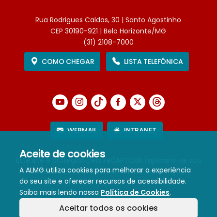
Rua Rodrigues Caldas, 30 | Santo Agostinho
CEP 30190-921 | Belo Horizonte/MG
(31) 2108-7000
COMO CHEGAR
LISTA TELEFÔNICA
WEBMAIL
INTRANET
Aceite de cookies
Este site é protegido pelo reCAPTCHA (aplicam-se sua
A ALMG utiliza cookies para melhorar a experiência
Política de Privacidade
e
Termos de Serviço
).
do seu site e oferecer recursos de acessibilidade.
Saiba mais lendo nossa
Política de Cookies
.
Termos de Uso e Política de Privacidade
Aceitar todos os cookies
Política de cookies