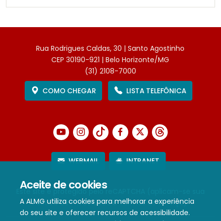
Rua Rodrigues Caldas, 30 | Santo Agostinho
CEP 30190-921 | Belo Horizonte/MG
(31) 2108-7000
COMO CHEGAR
LISTA TELEFÔNICA
WEBMAIL
INTRANET
Aceite de cookies
Este site é protegido pelo reCAPTCHA (aplicam-se sua
A ALMG utiliza cookies para melhorar a experiência
Política de Privacidade
e
Termos de Serviço
).
do seu site e oferecer recursos de acessibilidade.