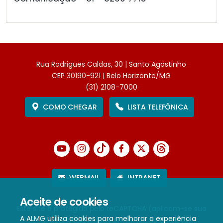
Rua Rodrigues Caldas, 30 | Santo Agostinho
CEP 30190-921 | Belo Horizonte/MG
(31) 2108-7000
COMO CHEGAR
LISTA TELEFÔNICA
WEBMAIL
INTRANET
Aceite de cookies
Este site é protegido pelo reCAPTCHA (aplicam-se sua
A ALMG utiliza cookies para melhorar a experiência
Política de Privacidade
e
Termos de Serviço
).