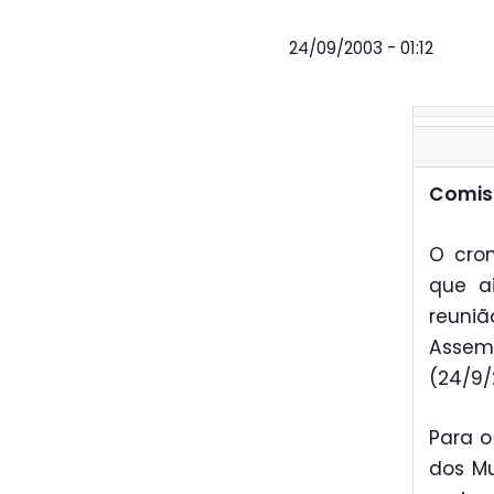
24/09/2003 - 01:12
Comiss
O cro
que a
reuni
Assemb
(24/9/
Para o
dos Mu