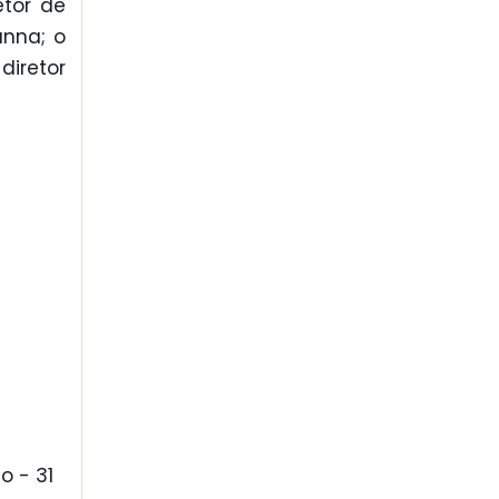
etor de
anna; o
diretor
o - 31