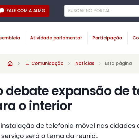
FALE COM A ALMG
sembleia
Atividade parlamentar
Participação
Co
Comunicação
Notícias
Esta página
 debate expansão de te
ra o interior
nstalação de telefonia móvel nas cidades 
erviço será o tema da reuniã...