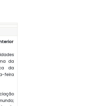
nterior
idades
ema da
ica da
a-feira
ociação
imundo;