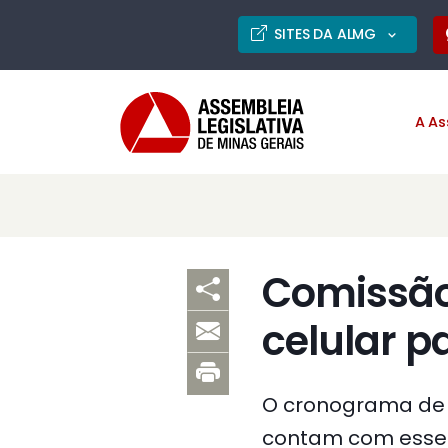
SITES DA ALMG
A As
Comissão
celular pa
O cronograma de i
contam com esse s