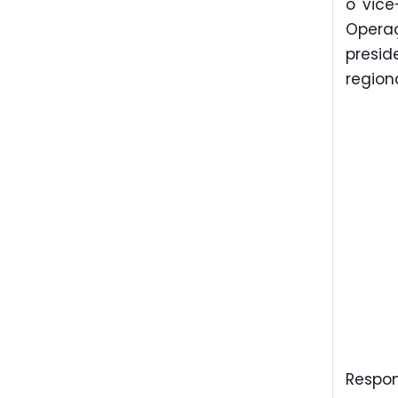
o vice
Operaç
presid
region
Respon