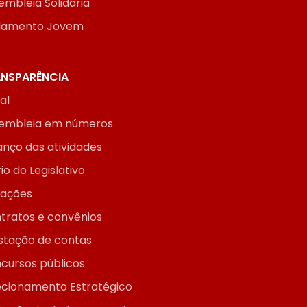
embleia Solidária
lamento Jovem
NSPARÊNCIA
ial
embleia em números
anço das atividades
io do Legislativo
itações
tratos e convênios
stação de contas
cursos públicos
ecionamento Estratégico