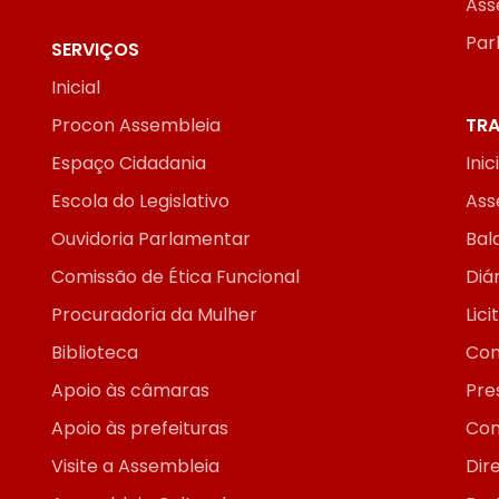
Ass
Par
SERVIÇOS
Inicial
Procon Assembleia
TRA
Espaço Cidadania
Inic
Escola do Legislativo
Ass
Ouvidoria Parlamentar
Bal
Comissão de Ética Funcional
Diár
Procuradoria da Mulher
Lic
Biblioteca
Con
Apoio às câmaras
Pre
Apoio às prefeituras
Con
Visite a Assembleia
Dir