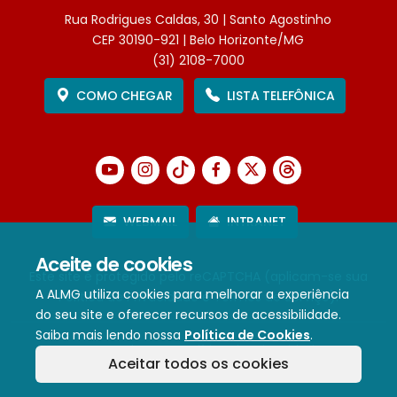
Rua Rodrigues Caldas, 30 | Santo Agostinho
CEP 30190-921 | Belo Horizonte/MG
(31) 2108-7000
COMO CHEGAR
LISTA TELEFÔNICA
WEBMAIL
INTRANET
Aceite de cookies
Este site é protegido pelo reCAPTCHA (aplicam-se sua
A ALMG utiliza cookies para melhorar a experiência
Política de Privacidade
e
Termos de Serviço
).
do seu site e oferecer recursos de acessibilidade.
Saiba mais lendo nossa
Política de Cookies
.
Termos de Uso e Política de Privacidade
Aceitar todos os cookies
Política de cookies