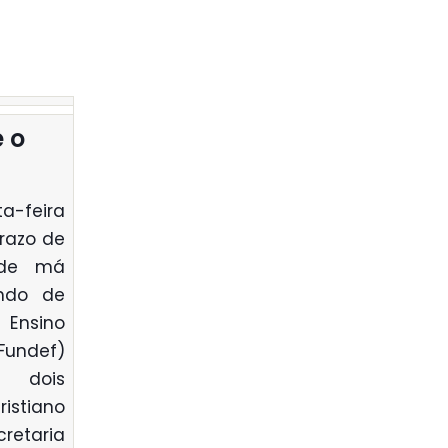
 o
-feira
prazo de
 de má
undo de
Ensino
Fundef)
u dois
istiano
retaria