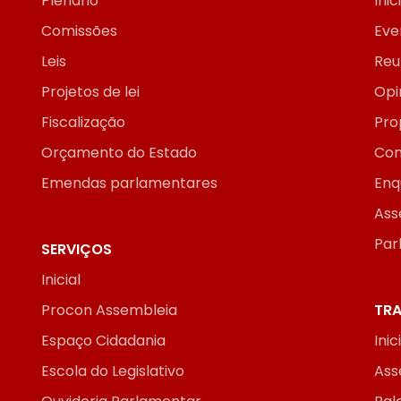
Plenário
Inic
Comissões
Eve
Leis
Reu
Projetos de lei
Opi
Fiscalização
Pro
Orçamento do Estado
Con
Emendas parlamentares
Enq
Ass
Par
SERVIÇOS
Inicial
Procon Assembleia
TRA
Espaço Cidadania
Inic
Escola do Legislativo
Ass