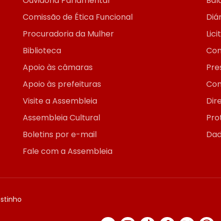
Ouvidoria Parlamentar
Bal
Comissão de Ética Funcional
Diár
Procuradoria da Mulher
Lic
Biblioteca
Con
Apoio às câmaras
Pre
Apoio às prefeituras
Con
Visite a Assembleia
Dir
Assembleia Cultural
Pro
Boletins por e-mail
Dad
Fale com a Assembleia
ostinho