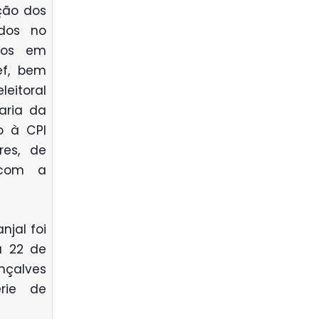
ção dos
ados no
ados em
ef, bem
eitoral
aria da
o à CPI
res, de
 com a
njal foi
a 22 de
nçalves
rie de