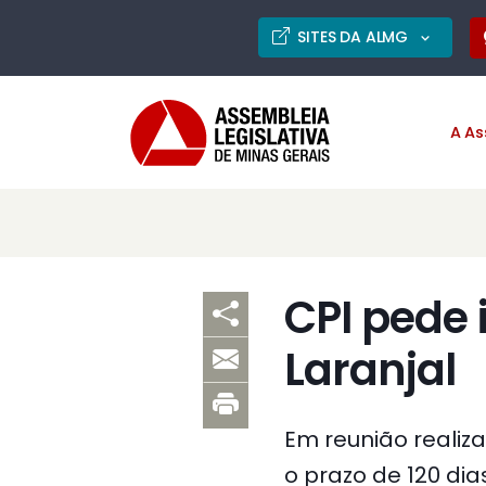
SITES DA ALMG
A As
CPI pede
Laranjal
Em reunião realiza
o prazo de 120 dia