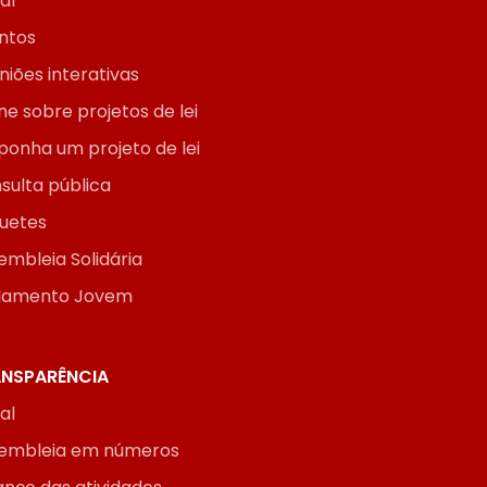
ial
ntos
niões interativas
ne sobre projetos de lei
ponha um projeto de lei
sulta pública
uetes
embleia Solidária
lamento Jovem
NSPARÊNCIA
ial
embleia em números