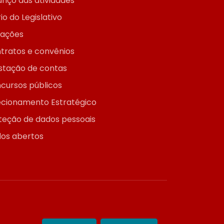
anço das atividades
io do Legislativo
itações
tratos e convênios
stação de contas
cursos públicos
ecionamento Estratégico
teção de dados pessoais
os abertos