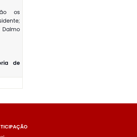
ião os
idente;
; Dalmo
oria de
TICIPAÇÃO