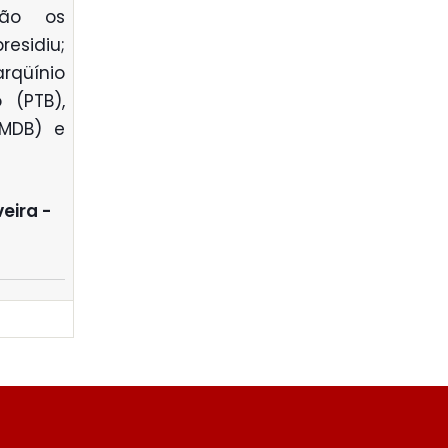
ião os
esidiu;
rqüínio
 (PTB),
PMDB) e
eira -