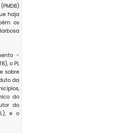
 (PMDB)
ue haja
mbém os
Barbosa
mento -
B), o PL
e sobre
oduto da
cípios,
nico do
utor do
L), e o