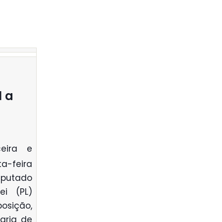
l a
eira e
-feira
eputado
ei (PL)
posição,
aria de