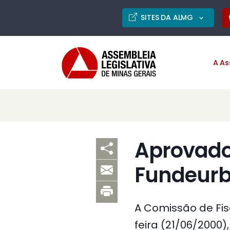
SITES DA ALMG
A As
Aprovado 
Fundeur
A Comissão de Fis
feira (21/06/2000),