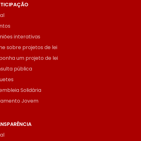
TICIPAÇÃO
ial
ntos
niões interativas
ne sobre projetos de lei
ponha um projeto de lei
sulta pública
uetes
embleia Solidária
lamento Jovem
NSPARÊNCIA
ial