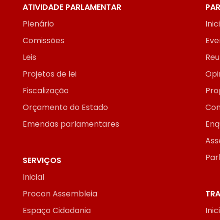
ATIVIDADE PARLAMENTAR
PAR
Plenário
Inic
Comissões
Eve
Leis
Reu
Projetos de lei
Opi
Fiscalização
Pro
Orçamento do Estado
Con
Emendas parlamentares
Enq
Ass
Par
SERVIÇOS
Inicial
Procon Assembleia
TRA
Espaço Cidadania
Inic