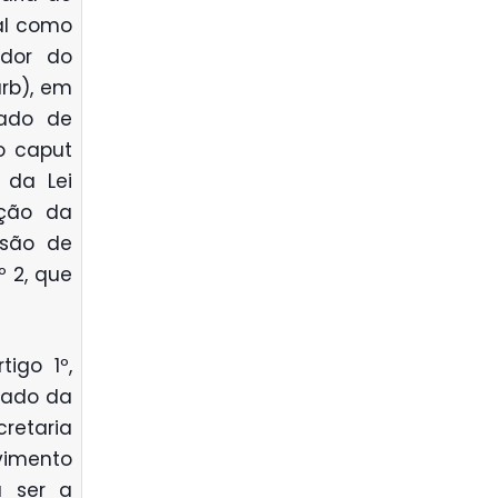
al como
dor do
rb), em
tado de
o caput
 da Lei
ação da
são de
 2, que
igo 1º,
stado da
retaria
imento
a ser a