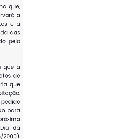
na que,
ervará a
tos e a
ida das
do pelo
u que a
etos de
ria que
itação.
 pedido
do para
próxima
Dia da
6/2000).