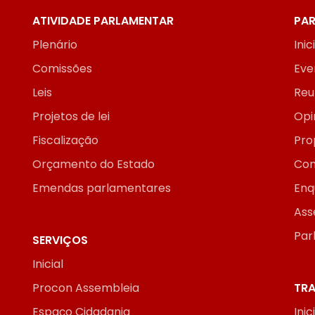
ATIVIDADE PARLAMENTAR
PAR
Plenário
Inic
Comissões
Eve
Leis
Reu
Projetos de lei
Opi
Fiscalização
Pro
Orçamento do Estado
Con
Emendas parlamentares
Enq
Ass
Par
SERVIÇOS
Inicial
Procon Assembleia
TRA
Espaço Cidadania
Inic