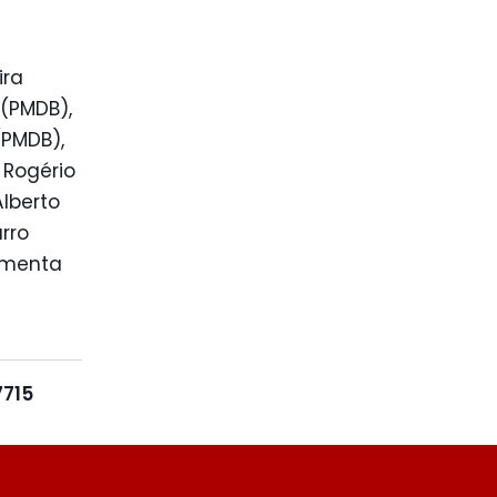
ira
 (PMDB),
(PMDB),
 Rogério
Alberto
rro
Pimenta
7715