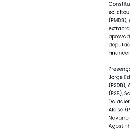
Constitu
solicito
(PMDB), 
extraord
aprovado
deputado
Financei
Presenç
Jorge Ed
(PSDB), 
(PSB), S
Daladier
Aloise (
Navarro 
Agostinh