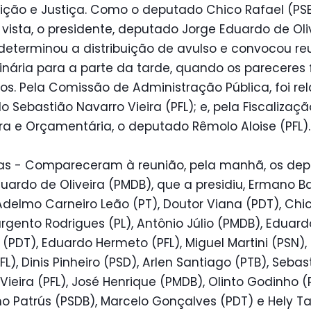
ição e Justiça. Como o deputado Chico Rafael (PS
u vista, o presidente, deputado Jorge Eduardo de Oli
determinou a distribuição de avulso e convocou re
inária para a parte da tarde, quando os pareceres
s. Pela Comissão de Administração Pública, foi rel
 Sebastião Navarro Vieira (PFL); e, pela Fiscalizaçã
ra e Orçamentária, o deputado Rêmolo Aloise (PFL).
as - Compareceram à reunião, pela manhã, os de
uardo de Oliveira (PMDB), que a presidiu, Ermano Ba
Adelmo Carneiro Leão (PT), Doutor Viana (PDT), Chi
argento Rodrigues (PL), Antônio Júlio (PMDB), Eduard
 (PDT), Eduardo Hermeto (PFL), Miguel Martini (PSN)
PFL), Dinis Pinheiro (PSD), Arlen Santiago (PTB), Sebas
Vieira (PFL), José Henrique (PMDB), Olinto Godinho (
o Patrús (PSDB), Marcelo Gonçalves (PDT) e Hely Ta