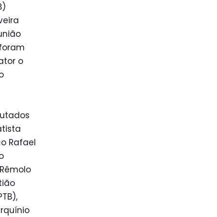
B)
veira
união
 foram
ator o
o
putados
tista
co Rafael
o
, Rêmolo
tião
PTB),
rquínio