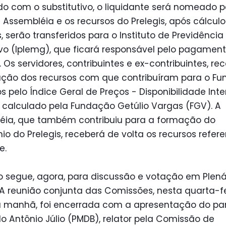
o com o substitutivo, o liquidante será nomeado p
Assembléia e os recursos do Prelegis, após cálculo
s, serão transferidos para o Instituto de Previdência
ivo (Iplemg), que ficará responsável pelo pagamen
 Os servidores, contribuintes e ex-contribuintes, re
ução dos recursos com que contribuíram para o Fu
os pelo Índice Geral de Preços - Disponibilidade Int
, calculado pela Fundação Getúlio Vargas (FGV). A
éia, que também contribuiu para a formação do
io do Prelegis, receberá de volta os recursos refer
e.
o segue, agora, para discussão e votação em Plená
. A reunião conjunta das Comissões, nesta quarta-fe
a manhã, foi encerrada com a apresentação do pa
 Antônio Júlio (PMDB), relator pela Comissão de