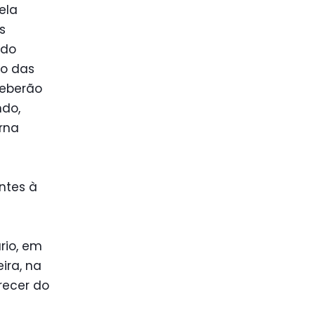
ela
s
 do
to das
ceberão
ndo,
erna
entes à
rio, em
ira, na
recer do