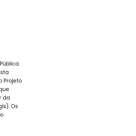
Pública
esta
o Projeto
 que
r da
is). Os
do