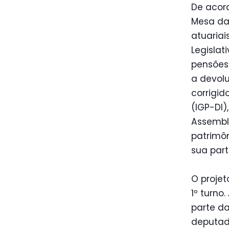
De acord
Mesa da 
atuariai
Legislat
pensões.
a devol
corrigid
(IGP-DI)
Assembl
patrimôn
sua part
O projet
1º turno
parte d
deputado