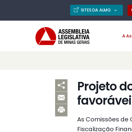
SITES DA ALMG
A As
Projeto d
favorávei
As Comissões de C
Fiscalização Fina