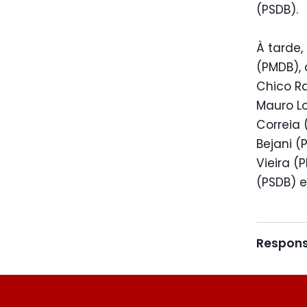
(PSDB).
À tarde,
(PMDB), 
Chico Ra
Mauro Lo
Correia 
Bejani (
Vieira (
(PSDB) e
Respons