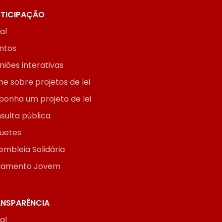
TICIPAÇÃO
ial
ntos
niões interativas
ne sobre projetos de lei
ponha um projeto de lei
sulta pública
uetes
embleia Solidária
lamento Jovem
NSPARÊNCIA
ial