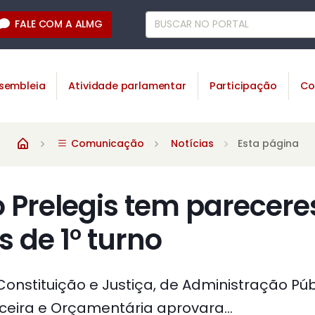
FALE COM A ALMG
sembleia
Atividade parlamentar
Participação
Co
Comunicação
Notícias
Esta página
o Prelegis tem parecere
s de 1° turno
onstituição e Justiça, de Administração Púb
nceira e Orçamentária aprovara...