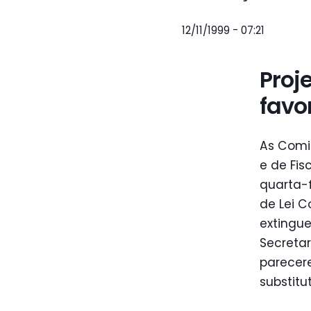
12/11/1999 - 07:21
Proj
favo
As Comis
e de Fis
quarta-f
de Lei 
extingu
Secretar
parecer
substitu