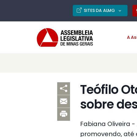
SITES DA ALMG
A As
Teófilo O
sobre de
Fabiana Oliveira -
promovendo, até ou