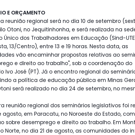
RIO E ORÇAMENTO
a reunião regional será no dia 10 de setembro (sext
lo Otoni, no Jequitinhonha, e será realizada na sed
to Único dos Trabalhadores em Educação (Sind-UTE
sta, 13/Centro), entre 13 e 19 horas. Nesta data, as
ades vão encaminhar propostas relativas ao semi
ego e direito ao trabalho", sob a coordenação do
 Ivo José (PT). Já o encontro regional do seminári
indo a política de educação pública em Minas Ger
Otoni será realizado no dia 24 de setembro, no mes
ra reunião regional dos seminários legislativos foi r
e agosto, em Paracatu, no Noroeste do Estado, com
o sobre desemprego e direito ao trabalho. Em Mon
no Norte, no dia 21 de agosto, as comunidades do int