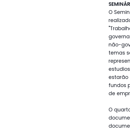
SEMINÁR
O Seminá
realizad
"Trabalh
governa
não-gov
temas se
represen
estudios
estarão 
fundos p
de empre
O quart
document
documen