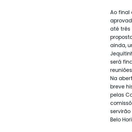
Ao final
aprovad
até três
propost
ainda, 
Jequiti
será fi
reuniõe
Na abert
breve hi
pelas Co
comissõ
servirão
Belo Hor