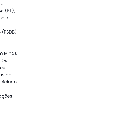
 os
é (PT),
cial.
 (PSDB).
em Minas
. Os
ções
cas de
iciar o
 ações