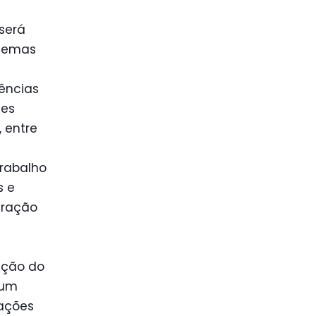
 será
 temas
ências
ses
 entre
trabalho
s e
eração
ação do
 um
ações