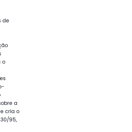
s de
ção
s
 o
les
o-
o
sobre a
e cria o
830/95,