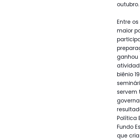
outubro.
Entre os
maior p
partici
prepara
ganhou 
atividad
biênio 1
seminári
servem 
governam
resultad
Política
Fundo Es
que cria