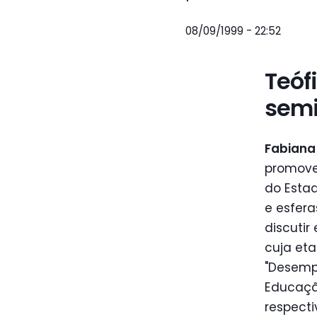
08/09/1999 - 22:52
Teóf
semi
Fabiana 
promoven
do Estad
e esfera
discutir
cuja eta
"Desempr
Educação
respecti