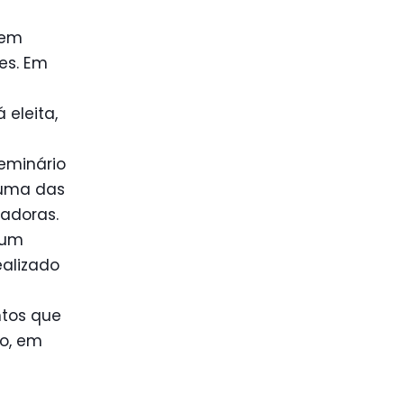
rem
es. Em
eleita,
eminário
 uma das
adoras.
 um
ealizado
tos que
ho, em