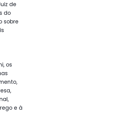
uiz de
s do
o sobre
is
i, os
mas
amento,
esa,
nal,
rego e à