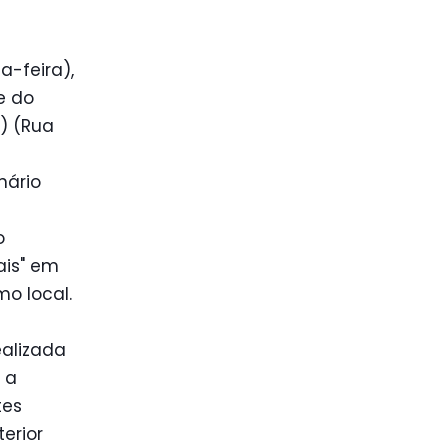
a-feira),
e do
) (Rua
nário
o
ais" em
mo local.
ealizada
 a
tes
erior