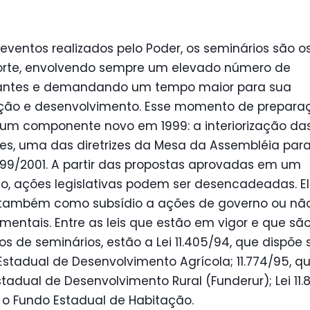
 eventos realizados pelo Poder, os seminários são o
orte, envolvendo sempre um elevado número de
pantes e demandando um tempo maior para sua
ção e desenvolvimento. Esse momento de prepara
um componente novo em 1999: a interiorização da
es, uma das diretrizes da Mesa da Assembléia para
999/2001. A partir das propostas aprovadas em um
o, ações legislativas podem ser desencadeadas. E
também como subsídio a ações de governo ou nã
entais. Entre as leis que estão em vigor e que sã
os de seminários, estão a Lei 11.405/94, que dispõe 
 Estadual de Desenvolvimento Agrícola; 11.774/95, qu
tadual de Desenvolvimento Rural (Funderur); Lei 11.
 o Fundo Estadual de Habitação.