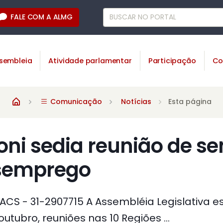
FALE COM A ALMG
sembleia
Atividade parlamentar
Participação
Co
Comunicação
Notícias
Esta página
toni sedia reunião de s
semprego
 ACS - 31-2907715 A Assembléia Legislativa e
tubro, reuniões nas 10 Regiões ...