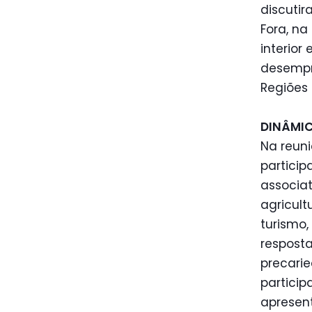
discuti
Fora, na
interio
desempr
Regiões
DINÂMIC
Na reuni
particip
associat
agricult
turismo,
respost
precarie
particip
apresent