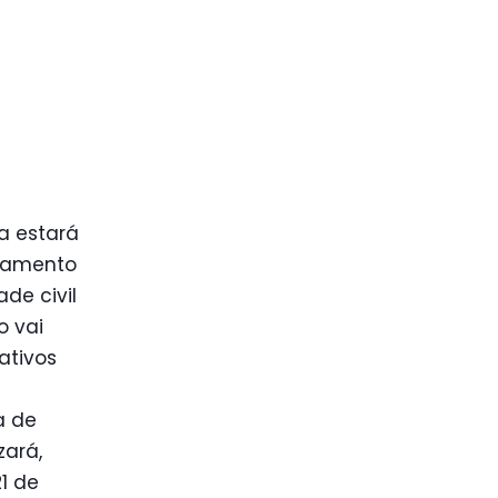
a estará
ejamento
de civil
o vai
ativos
a de
zará,
1 de