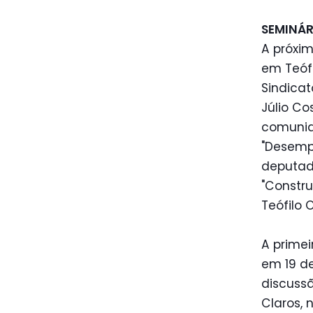
SEMINÁ
A próxim
em Teófi
Sindica
Júlio Co
comunid
"Desempr
deputado
"Constru
Teófilo 
A primei
em 19 d
discussã
Claros, 