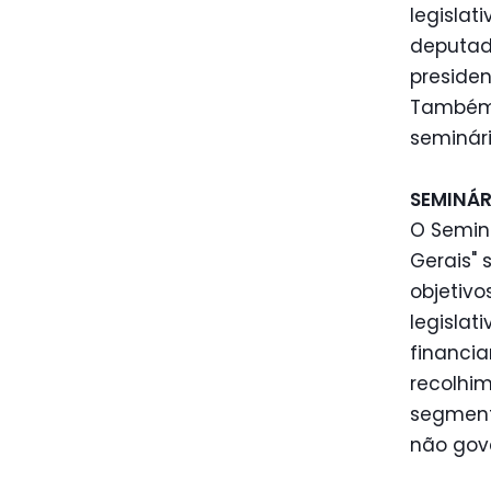
legislat
deputado
presiden
Também 
seminári
SEMINÁR
O Seminá
Gerais" 
objetivo
legislat
financi
recolhim
segment
não gov