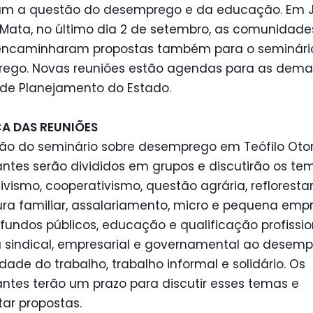
ram a questão do desemprego e da educação. Em J
 Mata, no último dia 2 de setembro, as comunidade
r encaminharam propostas também para o seminári
ego. Novas reuniões estão agendas para as dema
 de Planejamento do Estado.
A DAS REUNIÕES
ão do seminário sobre desemprego em Teófilo Oton
antes serão divididos em grupos e discutirão os te
ivismo, cooperativismo, questão agrária, reflorest
ura familiar, assalariamento, micro e pequena empr
 fundos públicos, educação e qualificação profissio
a sindical, empresarial e governamental ao desemp
dade do trabalho, trabalho informal e solidário. Os
antes terão um prazo para discutir esses temas e
ar propostas.