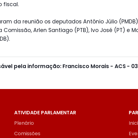
 fiscal.
aram da reunião os deputados Antônio Júlio (PMDB)
a Comissão, Arlen Santiago (PTB), Ivo José (PT) e M
DB).
ável pela informação: Francisco Morais - ACS - 03
ATIVIDADE PARLAMENTAR
PAR
Plenário
Inic
Comissões
Eve