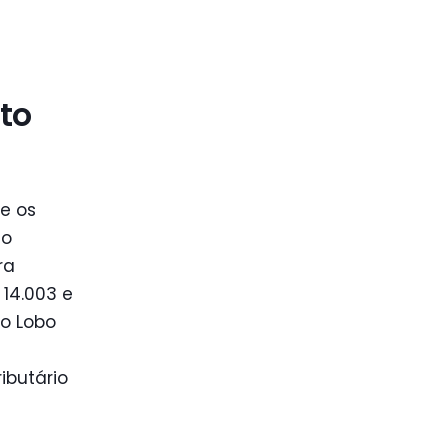
to
e os
to
ra
14.003 e
ro Lobo
ibutário