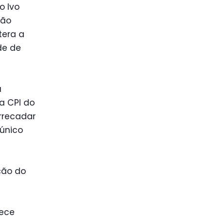
o Ivo
ção
tera a
de de
a
da CPI do
rrecadar
 único
ção do
lece