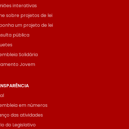
niões interativas
ne sobre projetos de lei
ponha um projeto de lei
sulta pública
uetes
embleia Solidária
lamento Jovem
NSPARÊNCIA
ial
embleia em números
anço das atividades
io do Legislativo