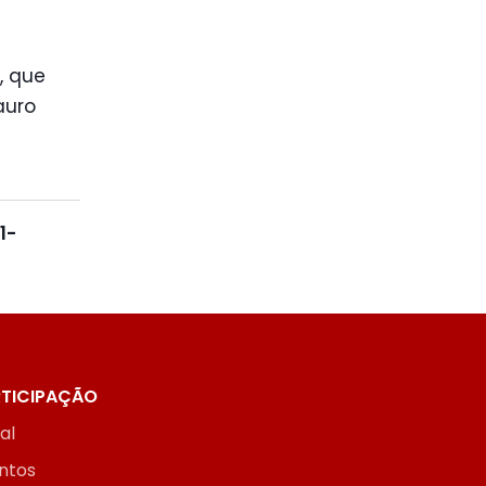
, que
auro
1-
TICIPAÇÃO
ial
ntos