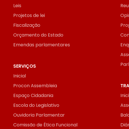
Leis
Reu
Projetos de lei
Opi
Fiscalização
Pro
Orçamento do Estado
Con
Emendas parlamentares
Enq
Ass
Par
SERVIÇOS
Inicial
Procon Assembleia
TRA
Espaço Cidadania
Inic
Escola do Legislativo
Ass
Ouvidoria Parlamentar
Bal
Comissão de Ética Funcional
Diár