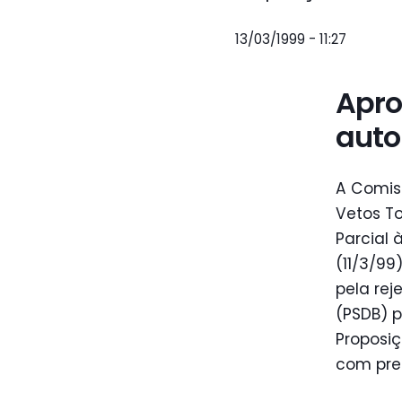
13/03/1999 - 11:27
Apro
auto
A Comiss
Vetos To
Parcial 
(11/3/99
pela rej
(PSDB) p
Proposiç
com prec