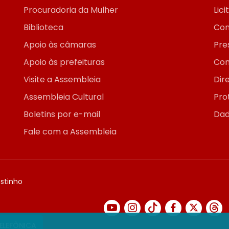
Procuradoria da Mulher
Lic
Biblioteca
Con
Apoio às câmaras
Pre
Apoio às prefeituras
Con
Visite a Assembleia
Dir
Assembleia Cultural
Pro
Boletins por e-mail
Dad
Fale com a Assembleia
ostinho
TELEFÔNICA