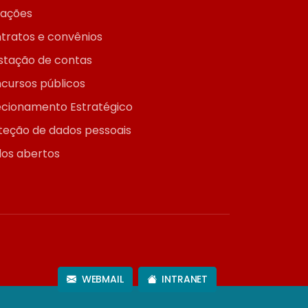
itações
tratos e convênios
stação de contas
cursos públicos
ecionamento Estratégico
teção de dados pessoais
os abertos
WEBMAIL
INTRANET