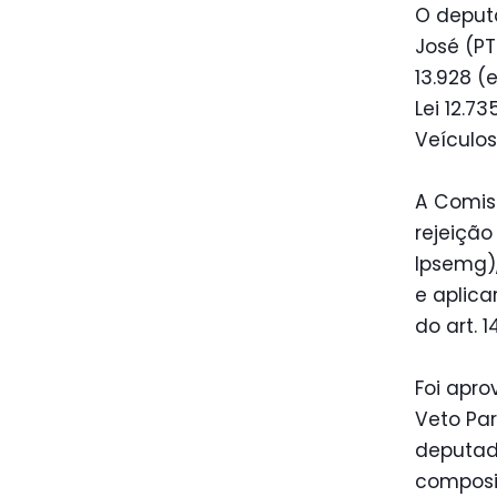
O deput
José (PT
13.928 (
Lei 12.7
Veículos
A Comis
rejeição
Ipsemg)
e aplica
do art. 
Foi apr
Veto Par
deputado
composiç