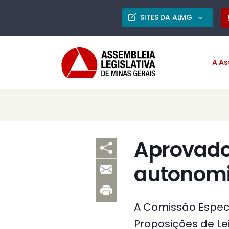
SITES DA ALMG
A As
Aprovado 
autonomi
A Comissão Especi
Proposições de Lei 13