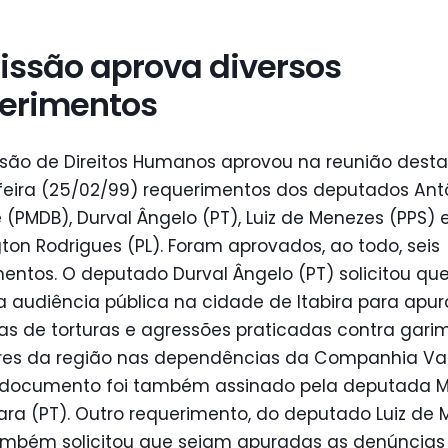
ssão aprova diversos
erimentos
são de Direitos Humanos aprovou na reunião desta
feira (25/02/99) requerimentos dos deputados Ant
(PMDB), Durval Ângelo (PT), Luiz de Menezes (PPS) 
on Rodrigues (PL). Foram aprovados, ao todo, seis
entos. O deputado Durval Ângelo (PT) solicitou que
a audiência pública na cidade de Itabira para apur
s de torturas e agressões praticadas contra garim
es da região nas dependências da Companhia Val
 documento foi também assinado pela deputada M
ara (PT). Outro requerimento, do deputado Luiz de
também solicitou que sejam apuradas as denúncias