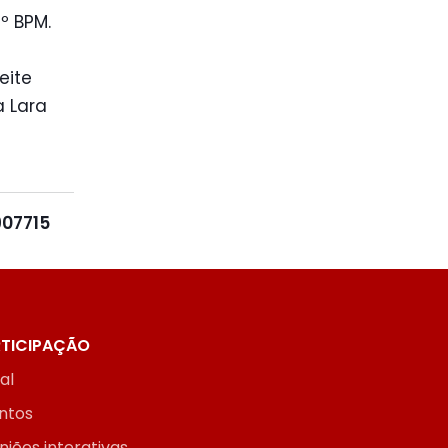
º BPM.
eite
a Lara
907715
TICIPAÇÃO
ial
ntos
niões interativas