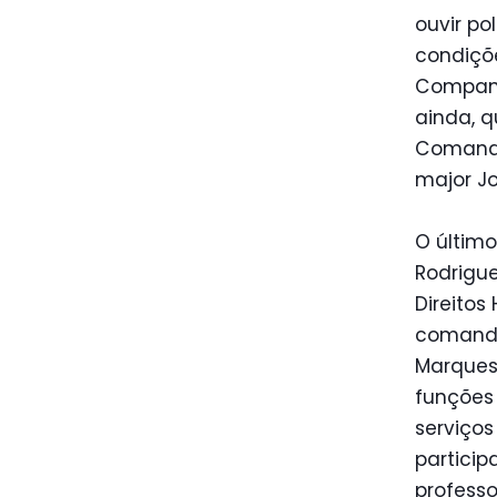
ouvir po
condiçõ
Companh
ainda, q
Comanda
major Jo
O últim
Rodrigue
Direito
comandan
Marques,
funções 
serviço
particip
professo