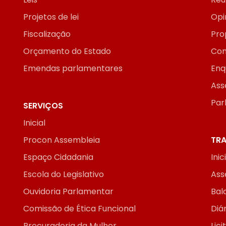
Projetos de lei
Opi
Fiscalização
Pro
Orçamento do Estado
Con
Emendas parlamentares
Enq
Ass
Par
SERVIÇOS
Inicial
Procon Assembleia
TRA
Espaço Cidadania
Inic
Escola do Legislativo
Ass
Ouvidoria Parlamentar
Bal
Comissão de Ética Funcional
Diár
Procuradoria da Mulher
Lic