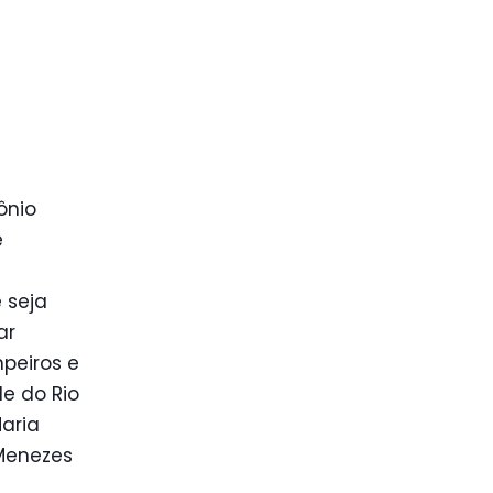
ônio
e
 seja
ar
peiros e
e do Rio
aria
 Menezes