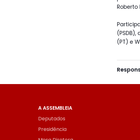
Roberto 
Partici
(PSDB), 
(PT) e W
Respons
A ASSEMBLEIA
Deputados
Presidência
Mesa Diretora