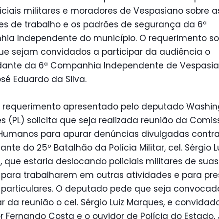
liciais militares e moradores de Vespasiano sobre a
es de trabalho e os padrões de segurança da 6ª
ia Independente do município. O requerimento soli
ue sejam convidados a participar da audiência o
nte da 6ª Companhia Independente de Vespasia
sé Eduardo da Silva.
o requerimento apresentado pelo deputado Washin
s (PL) solicita que seja realizada reunião da Comi
s Humanos para apurar denúncias divulgadas contra
te do 25º Batalhão da Polícia Militar, cel. Sérgio L
 que estaria deslocando policiais militares de suas
para trabalharem em outras atividades e para pre
s particulares. O deputado pede que seja convocad
ar da reunião o cel. Sérgio Luiz Marques, e convidad
r Fernando Costa e o ouvidor de Polícia do Estado,