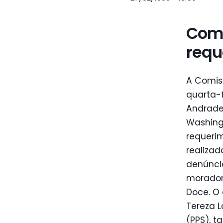
Comi
requ
A Comis
quarta-
Andrade 
Washingt
requerim
realizad
denúncia
morador
Doce. O
Tereza L
(PPS), 