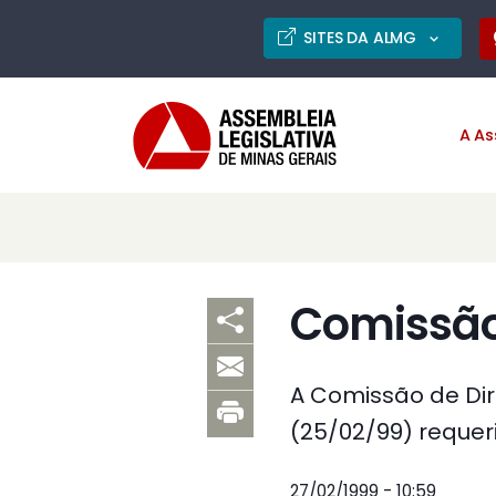
SITES DA ALMG
A As
Comissão
A Comissão de Dir
(25/02/99) requer
27/02/1999 - 10:59