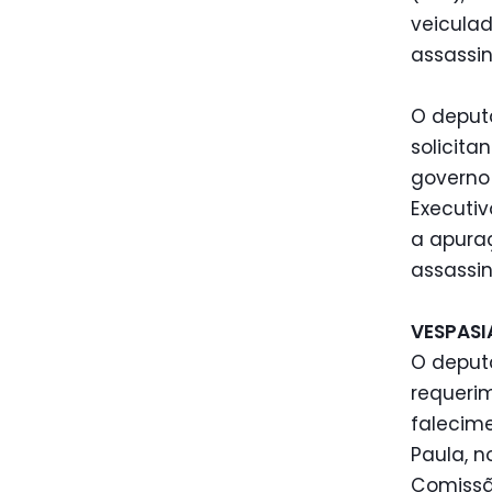
veiculad
assassin
O deput
solicita
governo
Executiv
a apuraç
assassin
VESPAS
O deput
requerim
falecime
Paula, n
Comissão