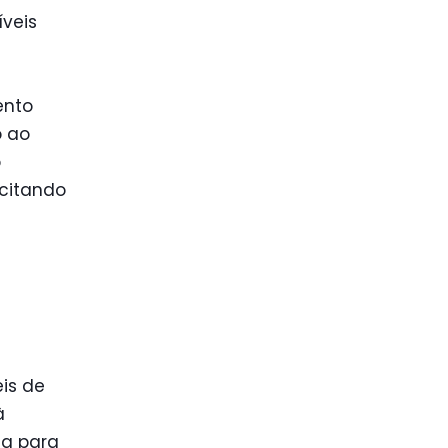
íveis
ento
o ao
o
icitando
is de
à
ca para