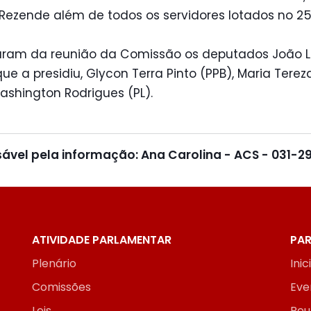
Rezende além de todos os servidores lotados no 25
param da reunião da Comissão os deputados João L
que a presidiu, Glycon Terra Pinto (PPB), Maria Terez
ashington Rodrigues (PL).
ável pela informação: Ana Carolina - ACS - 031-2
ATIVIDADE PARLAMENTAR
PAR
Plenário
Inic
Comissões
Eve
Leis
Reu