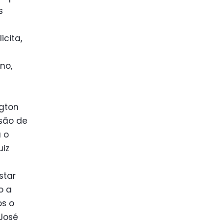
s
cita,
no,
gton
ssão de
 o
uiz
star
o a
os o
 José