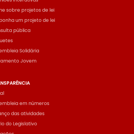
ne sobre projetos de lei
ponha um projeto de lei
sulta pública
uetes
embleia Solidária
lamento Jovem
NSPARÊNCIA
ial
embleia em números
anço das atividades
io do Legislativo
itações