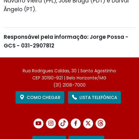
Navarro Vieira (PFL), José Braga (PDT) e Durval
Ângelo (PT).
Responsável pela informação: Jorge Possa -
GCS - 031-2907812
Rua Rodrigues Caldas, 30 | Santo Agostinho
CEP 30190-921 | Belo Horizonte/MG
(31) 2108-7000
COMO CHEGAR
LISTA TELEFÔNICA