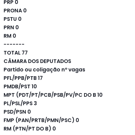
PRP 0
PRONA 0
PSTU 0
PRN 0
RM 0
-------
TOTAL 77
CÂMARA DOS DEPUTADOS
Partido ou coligação nº vagas
PFL/PPB/PTB 17
PMDB/PST 10
MPT (PDT/PT/PCB/PSB/PV/PC DO B 10
PL/PSL/PPS 3
PSD/PSN 0
FMP (PAN/PRTB/PMN/PSC) 0
RM (PTN/PT DO B) 0