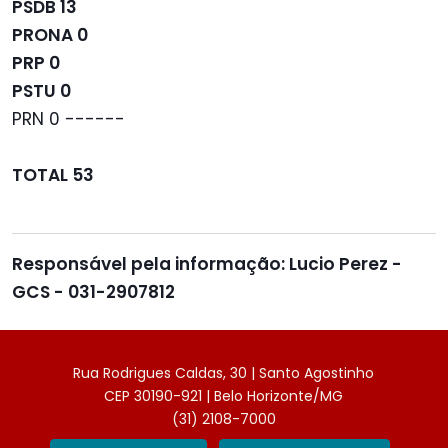
PSDB 13
PRONA 0
PRP 0
PSTU 0
PRN 0 ------
TOTAL 53
Responsável pela informação: Lucio Perez -
GCS - 031-2907812
Rua Rodrigues Caldas, 30 | Santo Agostinho
CEP 30190-921 | Belo Horizonte/MG
(31) 2108-7000