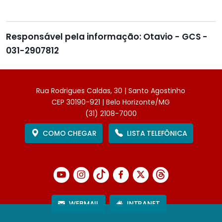
Responsável pela informação: Otavio - GCS -
031-2907812
Rua Rodrigues Caldas, 30 | Santo Agostinho
CEP 30190-921 | Belo Horizonte/MG
(31) 2108-7000
COMO CHEGAR
LISTA TELEFÔNICA
WEBMAIL
INTRANET