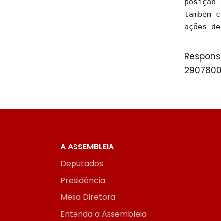
posição 
também c
Respons
290780
A ASSEMBLEIA
Deputados
Presidência
Mesa Diretora
Entenda a Assembleia