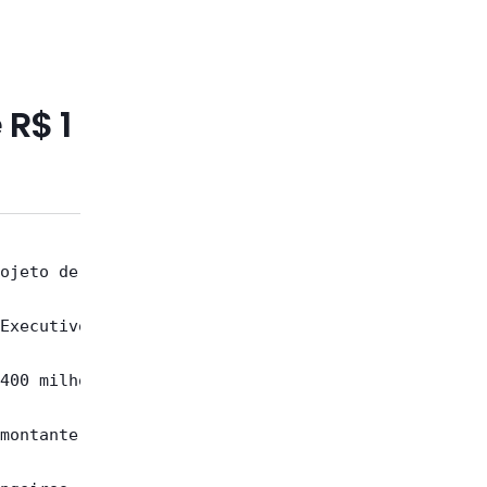
R$ 1
ojeto de lei

Executivo  a

400 milhões,

montante  da
