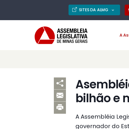
SITES DA ALMG
A As
Asembléi
bilhão e 
A Assembléia Legis
governador do Esta