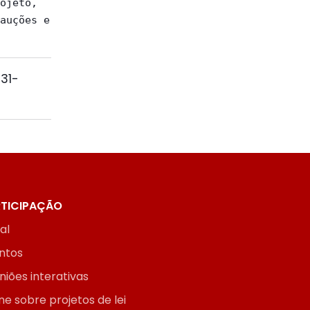
ojeto,

auções e

31-
TICIPAÇÃO
ial
ntos
niões interativas
ne sobre projetos de lei