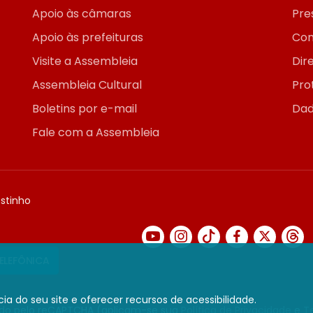
Apoio às câmaras
Pre
Apoio às prefeituras
Con
Visite a Assembleia
Dir
Assembleia Cultural
Pro
Boletins por e-mail
Dad
Fale com a Assembleia
ostinho
TELEFÔNICA
ia do seu site e oferecer recursos de acessibilidade.
gido pelo reCAPTCHA (aplicam-se sua
Política de Privacidade
e
T