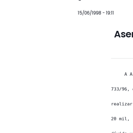
15/06/1998 - 19:11
Ase
     A A
733/96, 
realizar
20 mil, 