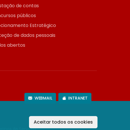
stação de contas
cursos públicos
ecionamento Estratégico
teção de dados pessoais
os abertos
WEBMAIL
INTRANET
Aceitar todos os cookies
ermos de Serviço
).