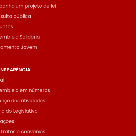
ponha um projeto de lei
sulta pública
uetes
embleia Solidária
lamento Jovem
NSPARÊNCIA
ial
embleia em números
anço das atividades
io do Legislativo
itações
tratos e convênios