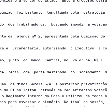
encida e a vencer do Estado junto a credores estra
eunião  foi bastante  tumultuada pela  estratégia 
do  dos Trabalhadores,  buscando impedir a votação
nte da  emenda nº 2, apresentada pela Comissão de 
ra e  Orçamentária, autorizando  o Executivo  a co
mo, junto  ao Banco  Central, no  valor de  R$ 1  
de  reais, com  parte destinada  ao  saneamento  d
Real de Minas Gerais S/A, e posterior privatização
a do PT solicitou, através de requerimentos votaçã
 o Regimento Interno da Casa e utilizou de todos o
ais para esvaziar o plenário. No final da sessão, 