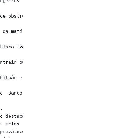
ngeiros

de obstrução

 da matéria,

Fiscalização

ntrair outro

bilhão e 500

o  Banco  de

.

o destacada,

s meios

prevaleceu a
