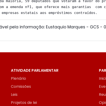
da maioria, 59 deputados que votaram a favor do pr
om a emenda nº1, que oferece mais garantias  com c
ável pela informação: Eustaquio Marques - GCS - 0
0
ATIVIDADE PARLAMENTAR
PAR
Plenário
Inic
Comissões
Eve
Leis
Reu
Projetos de lei
Opi