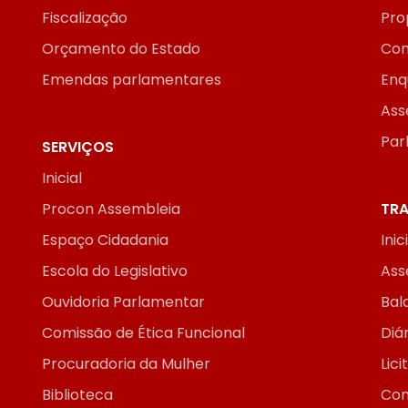
Fiscalização
Pro
Orçamento do Estado
Con
Emendas parlamentares
Enq
Ass
Par
SERVIÇOS
Inicial
Procon Assembleia
TRA
Espaço Cidadania
Inic
Escola do Legislativo
Ass
Ouvidoria Parlamentar
Bal
Comissão de Ética Funcional
Diár
Procuradoria da Mulher
Lic
Biblioteca
Con