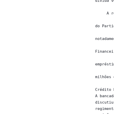
dívida v
     A r
do Parti
notadame
Financei
emprésti
milhões 
Crédito 
A bancad
discutiu
regiment