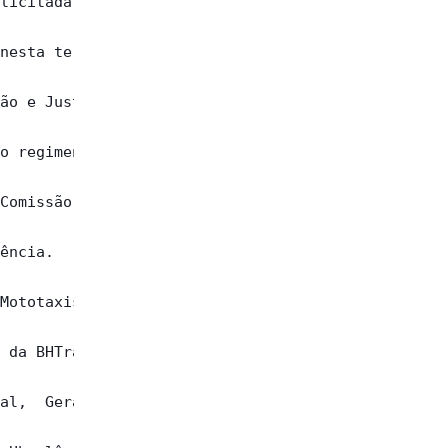
licitada  em

nesta terça-

ão e Justiça

o regimental

Comissão  de

ência.

Mototaxistas

 da BHTrans,

al,  Geraldo
