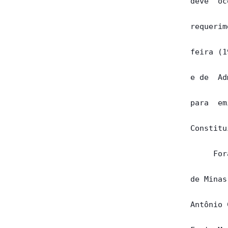
deve  oc
requerim
feira (1
e de  Ad
para  em
Constitu
     For
de Minas
Antônio 