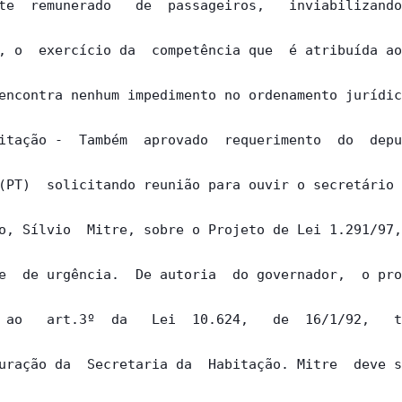
te  remunerado   de  passageiros,   inviabilizando
, o  exercício da  competência que  é atribuída ao
encontra nenhum impedimento no ordenamento jurídic
itação -  Também  aprovado  requerimento  do  depu
(PT)  solicitando reunião para ouvir o secretário 
o, Sílvio  Mitre, sobre o Projeto de Lei 1.291/97,
e  de urgência.  De autoria  do governador,  o pro
 ao   art.3º  da   Lei  10.624,   de  16/1/92,   t
uração da  Secretaria da  Habitação. Mitre  deve s