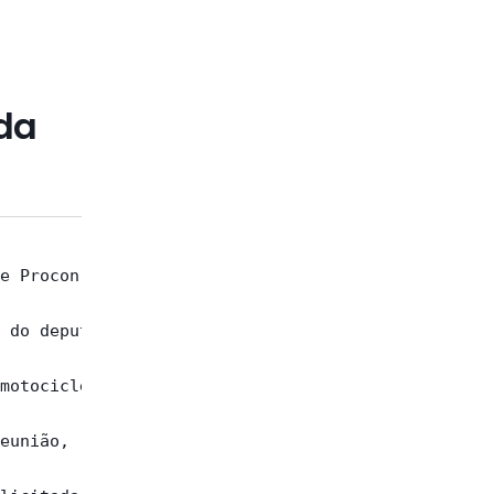
da
e Procon vão

 do deputado

motocicletas

eunião,  que
