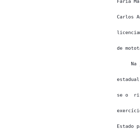
Faria Ma
Carlos A
licencia
de motot
     Na 
estadual
se o  ri
exercíci
Estado p