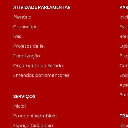
ATIVIDADE PARLAMENTAR
PAR
Plenário
Inic
Comissões
Eve
Leis
Reu
Projetos de lei
Opi
Fiscalização
Pro
Orçamento do Estado
Con
Emendas parlamentares
Enq
Ass
Par
SERVIÇOS
Inicial
Procon Assembleia
TRA
Espaço Cidadania
Inic