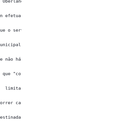
 Uberlândia,

n efetuará o

ue o serviço

unicipal.

e não há lei

 que "corre-

  limitar  o

orrer caso o

estinadas ao
