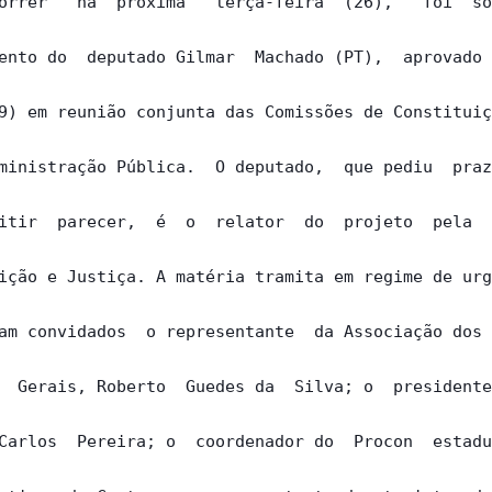
orrer   na  próxima   terça-feira  (26),   foi  so
ento do  deputado Gilmar  Machado (PT),  aprovado 
9) em reunião conjunta das Comissões de Constituiç
ministração Pública.  O deputado,  que pediu  praz
itir  parecer,  é  o  relator  do  projeto  pela  
ição e Justiça. A matéria tramita em regime de urg
am convidados  o representante  da Associação dos 
  Gerais, Roberto  Guedes da  Silva; o  presidente
Carlos  Pereira; o  coordenador do  Procon  estadu