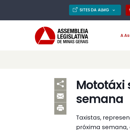
SITES DA ALMG
A As
Mototáxi
semana
Taxistas, represen
próxima semana, o P