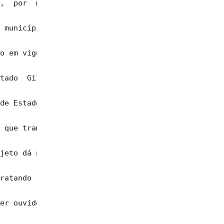
,  por  meio

 município e

o em vigor".

tado  Gilmar

de Estado da

 que tramita

jeto dá nova

ratando   da

er ouvido na
