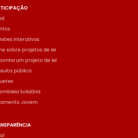
TICIPAÇÃO
ial
ntos
niões interativas
ne sobre projetos de lei
ponha um projeto de lei
sulta pública
uetes
embleia Solidária
lamento Jovem
NSPARÊNCIA
ial