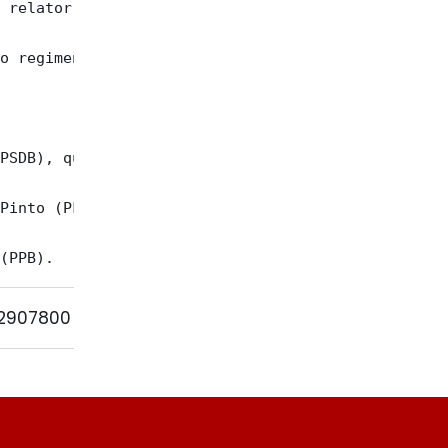
 relator  da

o regimental

PSDB), que a

Pinto (PFL),

-2907800