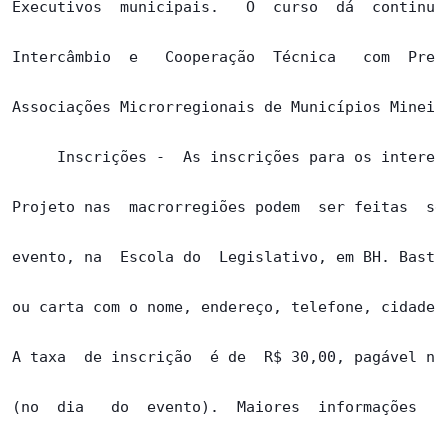
Executivos  municipais.   O  curso  dá  continuid
Intercâmbio  e   Cooperação  Técnica   com  Prefe
Associações Microrregionais de Municípios Mineiro
     Inscrições -  As inscrições para os interess
Projeto nas  macrorregiões podem  ser feitas  sem
evento, na  Escola do  Legislativo, em BH. Basta 
ou carta com o nome, endereço, telefone, cidade e
A taxa  de inscrição  é de  R$ 30,00, pagável no 
(no  dia   do  evento).  Maiores  informações  po