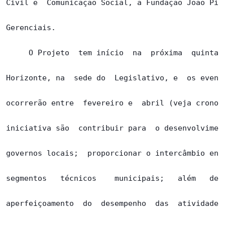
Civil e  Comunicação Social, a Fundação João Pinh
Gerenciais.

     O Projeto  tem início  na  próxima  quinta-f
Horizonte, na  sede do  Legislativo, e  os evento
ocorrerão entre  fevereiro e  abril (veja cronogr
iniciativa são  contribuir para  o desenvolviment
governos locais;  proporcionar o intercâmbio entr
segmentos   técnicos    municipais;   além   de  
aperfeiçoamento  do  desempenho  das  atividades 