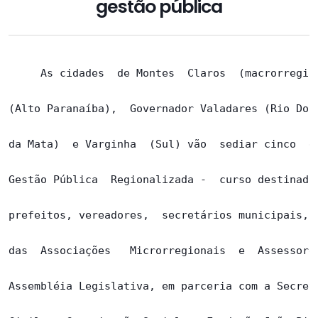
gestão pública
     As cidades  de Montes  Claros  (macrorregião
(Alto Paranaíba),  Governador Valadares (Rio Doce
da Mata)  e Varginha  (Sul) vão  sediar cinco  ev
Gestão Pública  Regionalizada -  curso destinado 
prefeitos, vereadores,  secretários municipais, s
das  Associações   Microrregionais  e  Assessores
Assembléia Legislativa, em parceria com a Secreta