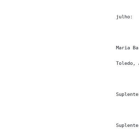
        
julho:

        
Maria Ba
Toledo, 
        
Suplente
        
Suplente