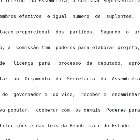
o Interno  da Assembléia, a Comissão Representativ
embros efetivos  e igual  número  de  suplentes,  
tação proporcional  dos  partidos.  Segundo  o  ar
o, a  Comissão tem  poderes para elaborar projeto,
de   licença  para   processo  de  deputado,  apro
tar  ao  Orçamento  da  Secretaria  da  Assembléia
 do  governador e  do vice,  receber e  encaminhar
va popular,  cooperar com  os demais  Poderes para
titucições e das leis da República e do Estado.
