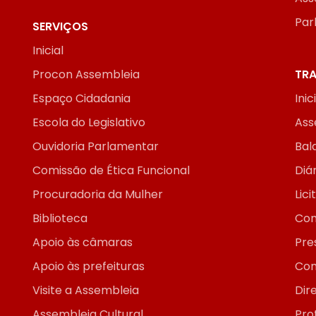
Par
SERVIÇOS
Inicial
Procon Assembleia
TRA
Espaço Cidadania
Inic
Escola do Legislativo
Ass
Ouvidoria Parlamentar
Bal
Comissão de Ética Funcional
Diár
Procuradoria da Mulher
Lic
Biblioteca
Con
Apoio às câmaras
Pre
Apoio às prefeituras
Con
Visite a Assembleia
Dir
Assembleia Cultural
Pro