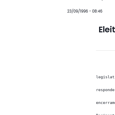
23/09/1996 - 08:46
Ele
        
legislat
responde
encerram