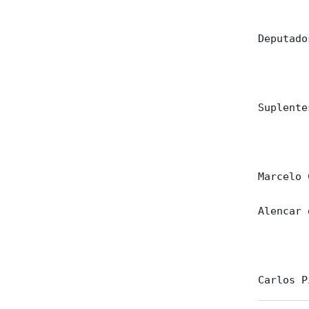
        
Deputado
        
Suplente
        
Marcelo 
Alencar 
        