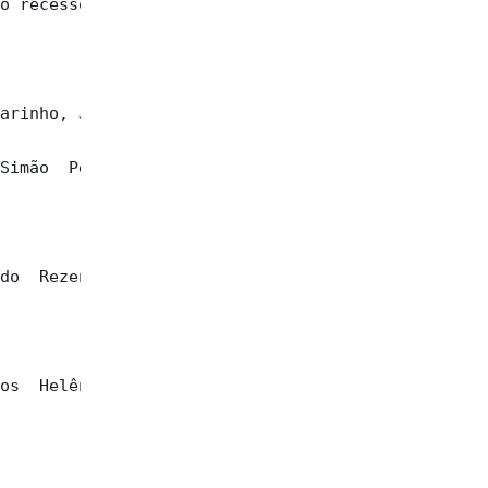
o recesso de

arinho, José

Simão  Pedro

do  Rezende.

os  Helênio.
