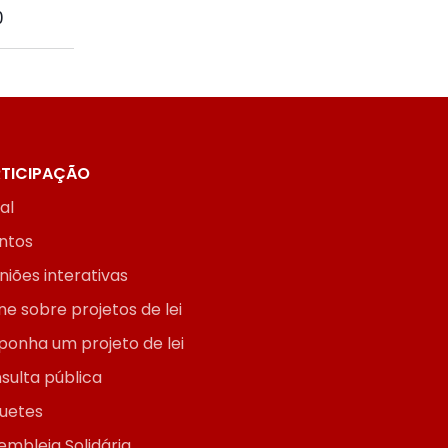
0
TICIPAÇÃO
ial
ntos
niões interativas
ne sobre projetos de lei
ponha um projeto de lei
sulta pública
uetes
embleia Solidária