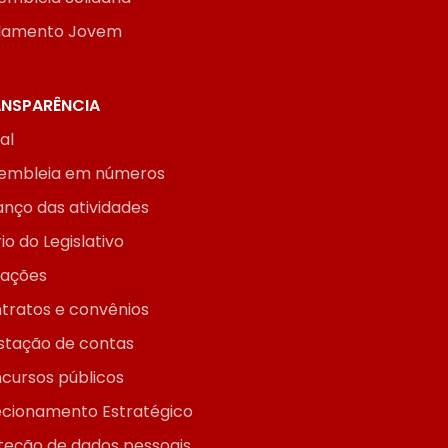
lamento Jovem
NSPARÊNCIA
ial
embleia em números
anço das atividades
io do Legislativo
itações
tratos e convênios
stação de contas
cursos públicos
ecionamento Estratégico
teção de dados pessoais