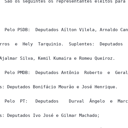
  São os seguintes os representantes eleitos para 
  Pelo PSDB:  Deputados Aílton Vilela, Arnaldo Can
rros  e  Hely  Tarquinio.  Suplentes:  Deputados  
Ajalmar Silva, Kemil Kumaira e Romeu Queiroz.

  Pelo PMDB:  Deputados Antônio  Roberto  e  Geral
s: Deputados Bonifácio Mourão e José Henrique.

  Pelo  PT:   Deputados    Durval  Ângelo  e  Marc
s: Deputados Ivo José e Gilmar Machado;
