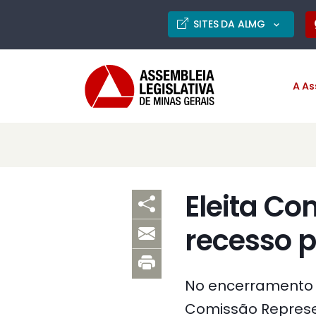
SITES DA ALMG
A As
Eleita Co
recesso 
No encerramento do
Comissão Represen