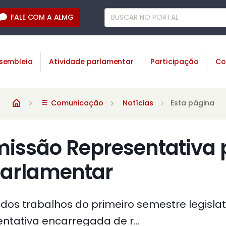
FALE COM A ALMG
sembleia
Atividade parlamentar
Participação
Co
Comunicação
Notícias
Esta página
missão Representativa 
parlamentar
s trabalhos do primeiro semestre legislativo
tativa encarregada de r...