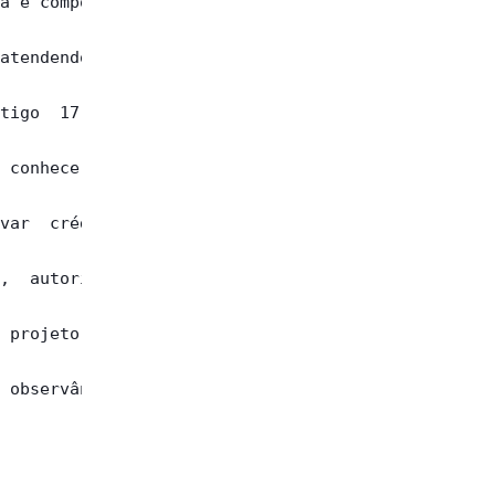
a é composta

atendendo  a

tigo  17  do

 conhecer do

var  crédito

,  autorizar

 projeto  de

 observância
