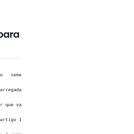
para
o   semestre

arregada  de

r que vai do

artigo 15 do
