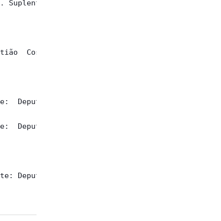
. Suplentes:

tião  Costa.

e:  Deputado

e:  Deputado

te: Deputado
