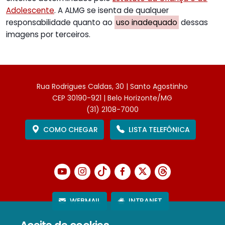
Adolescente
. A ALMG se isenta de qualquer
responsabilidade quanto ao
uso inadequado
dessas
imagens por terceiros.
Rua Rodrigues Caldas, 30 | Santo Agostinho
CEP 30190-921 | Belo Horizonte/MG
(31) 2108-7000
COMO CHEGAR
LISTA TELEFÔNICA
WEBMAIL
INTRANET