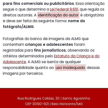
para fins comerciais ou publicitários
. Essa orientação
segue o que determina a
Lei Federal 9.610,
que regula os
direitos autorais. A
identificação do autor
é obrigatória
e deve ser feita da seguinte forma:
nome do
fotógrafo/ALMG
.
Fotografias do banco de imagens da ALMG que
contenham
crianças e adolescentes
foram
registradas para
fins jornalísticos
, observando os
critérios determinados pelo
Estatuto da Criança e do
Adolescente
. A ALMG se isenta de qualquer
responsabilidade quanto ao
uso inadequado
dessas
imagens por terceiros.
Rua Rodrigues Caldas, 30 | Santo Agostinho
CEP 30190-921 | Belo Horizonte/MG