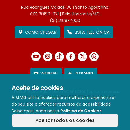
Rua Rodrigues Caldas, 30 | Santo Agostinho
CEP 30190-921 | Belo Horizonte/MG
(31) 2108-7000
COMO CHEGAR
LISTA TELEFÔNICA
WEBMAIL
INTRANET
Aceite de cookies
Este site é protegido pelo reCAPTCHA (aplicam-se sua
A ALMG utiliza cookies para melhorar a experiência
Política de Privacidade
e
Termos de Serviço
).
do seu site e oferecer recursos de acessibilidade.
Saiba mais lendo nossa
Política de Cookies
.
Termos de Uso e Política de Privacidade
Aceitar todos os cookies
Política de cookies