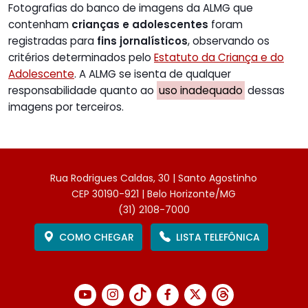
Fotografias do banco de imagens da ALMG que
contenham
crianças e adolescentes
foram
registradas para
fins jornalísticos
, observando os
critérios determinados pelo
Estatuto da Criança e do
Adolescente
. A ALMG se isenta de qualquer
responsabilidade quanto ao
uso inadequado
dessas
imagens por terceiros.
Rua Rodrigues Caldas, 30 | Santo Agostinho
CEP 30190-921 | Belo Horizonte/MG
(31) 2108-7000
COMO CHEGAR
LISTA TELEFÔNICA