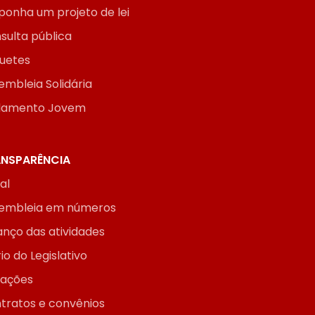
ponha um projeto de lei
sulta pública
uetes
embleia Solidária
lamento Jovem
NSPARÊNCIA
ial
embleia em números
anço das atividades
io do Legislativo
itações
tratos e convênios