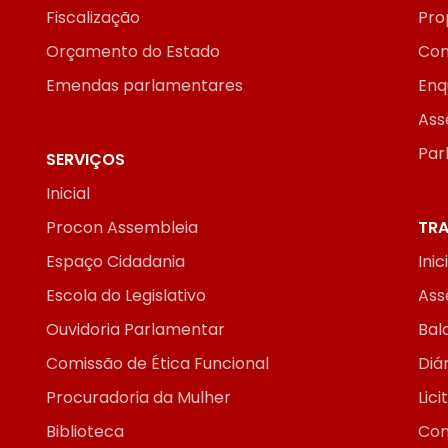
Fiscalização
Pro
Orçamento do Estado
Con
Emendas parlamentares
Enq
Ass
Par
SERVIÇOS
Inicial
Procon Assembleia
TRA
Espaço Cidadania
Inic
Escola do Legislativo
Ass
Ouvidoria Parlamentar
Bal
Comissão de Ética Funcional
Diár
Procuradoria da Mulher
Lic
Biblioteca
Con