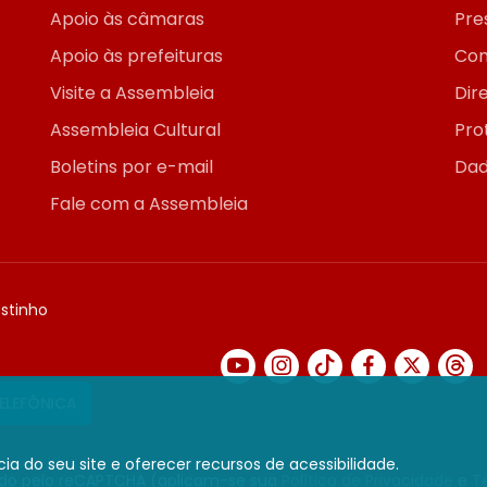
Apoio às câmaras
Pre
Apoio às prefeituras
Con
Visite a Assembleia
Dir
Assembleia Cultural
Pro
Boletins por e-mail
Dad
Fale com a Assembleia
ostinho
TELEFÔNICA
ia do seu site e oferecer recursos de acessibilidade.
gido pelo reCAPTCHA (aplicam-se sua
Política de Privacidade
e
T