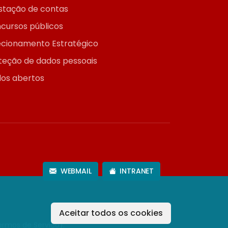
stação de contas
cursos públicos
ecionamento Estratégico
teção de dados pessoais
os abertos
WEBMAIL
INTRANET
Aceitar todos os cookies
ermos de Serviço
).