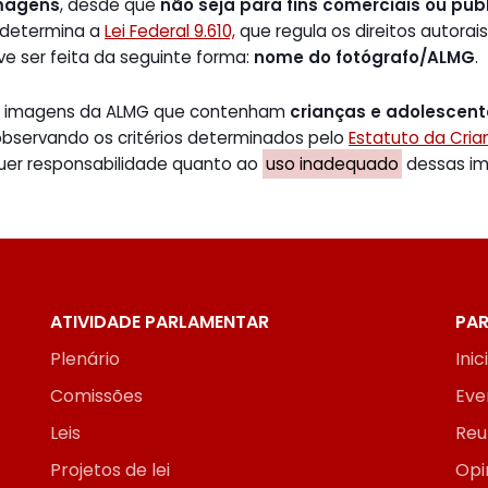
magens
, desde que
não seja para fins comerciais ou publ
 determina a
Lei Federal 9.610,
que regula os direitos autorais
ve ser feita da seguinte forma:
nome do fotógrafo/ALMG
.
de imagens da ALMG que contenham
crianças e adolescen
 observando os critérios determinados pelo
Estatuto da Cri
uer responsabilidade quanto ao
uso inadequado
dessas ima
ATIVIDADE PARLAMENTAR
PAR
Plenário
Inic
Comissões
Eve
Leis
Reu
Projetos de lei
Opi