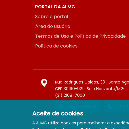
PORTAL DA ALMG
Sobre o portal
Área do usuário
Termos de Uso e Política de Privacidade
Política de cookies
Rua Rodrigues Caldas, 30 | Santo Ag
CEP 30190-921 | Belo Horizonte/MG
(31) 2108-7000
COMO CHEGAR
LISTA 
Aceite de cookies
A ALMG utiliza cookies para melhorar a experiênc
Este site é prote