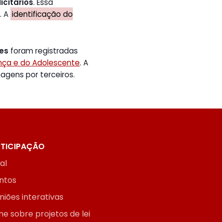
icitários
. Essa
. A
identificação do
tes
foram registradas
ança e do Adolescente
. A
gens por terceiros.
TICIPAÇÃO
ial
ntos
niões interativas
ne sobre projetos de lei