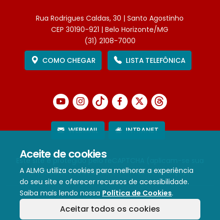
Rua Rodrigues Caldas, 30 | Santo Agostinho
CEP 30190-921 | Belo Horizonte/MG
(31) 2108-7000
COMO CHEGAR
LISTA TELEFÔNICA
WEBMAIL
INTRANET
Aceite de cookies
Este site é protegido pelo reCAPTCHA (aplicam-se sua
A ALMG utiliza cookies para melhorar a experiência
Política de Privacidade
e
Termos de Serviço
).
do seu site e oferecer recursos de acessibilidade.
Saiba mais lendo nossa
Política de Cookies
.
Termos de Uso e Política de Privacidade
Aceitar todos os cookies
Política de cookies