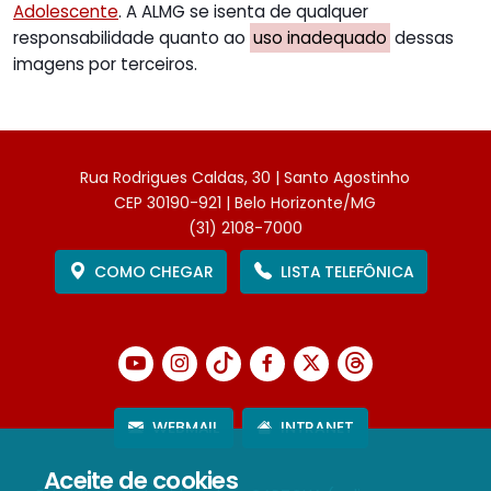
Adolescente
. A ALMG se isenta de qualquer
responsabilidade quanto ao
uso inadequado
dessas
imagens por terceiros.
Rua Rodrigues Caldas, 30 | Santo Agostinho
CEP 30190-921 | Belo Horizonte/MG
(31) 2108-7000
COMO CHEGAR
LISTA TELEFÔNICA
WEBMAIL
INTRANET
Aceite de cookies