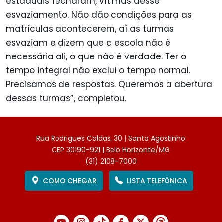
estaduais fecharam, vítimas desse
esvaziamento. Não dão condições para as
matrículas acontecerem, aí as turmas
esvaziam e dizem que a escola não é
necessária ali, o que não é verdade. Ter o
tempo integral não exclui o tempo normal.
Precisamos de respostas. Queremos a abertura
dessas turmas”, completou.
Rua Rodrigues Caldas, 30 | Santo Agostinho
CEP 30190-921 | Belo Horizonte/MG
(31) 2108-7000
COMO CHEGAR
LISTA TELEFÔNICA