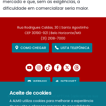
mercado e que, sem as exigências, a
dificuldade em comercializar seria maior.
Rua Rodrigues Caldas, 30 | Santo Agostinho
CEP 30190-921 | Belo Horizonte/MG
(31) 2108-7000
COMO CHEGAR
LISTA TELEFÔNICA
WEBMAIL
INTRANET
Aceite de cookies
Este site é protegido pelo reCAPTCHA (aplicam-se sua
A ALMG utiliza cookies para melhorar a experiência
Política de Privacidade
e
Termos de Serviço
).