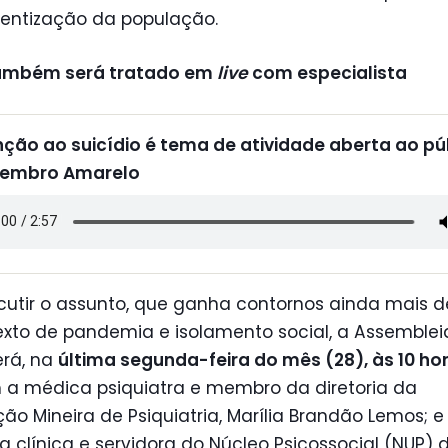
ientização da população.
ambém será tratado em
live
com especialista
ção ao suicídio é tema de atividade aberta ao pú
tembro Amarelo
cutir o assunto, que ganha contornos ainda mais d
exto de pandemia e isolamento social, a Assemblei
rá, na
última segunda-feira do mês (28), às 10 ho
a médica psiquiatra e membro da diretoria da
ão Mineira de Psiquiatria, Marília Brandão Lemos; e
a clínica e servidora do Núcleo Psicossocial (NUP) 