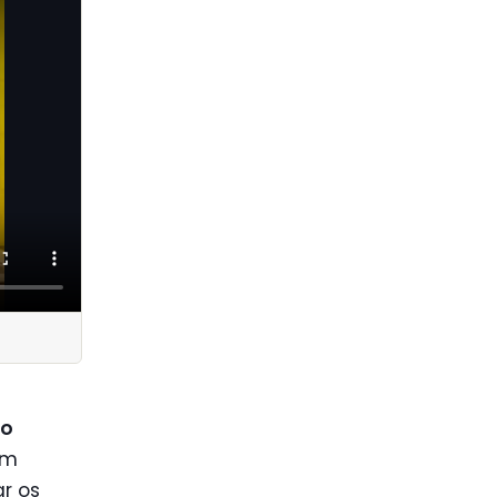
ão
em
r os