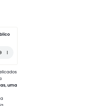
blico
elicados
a
ras, uma
 a
da