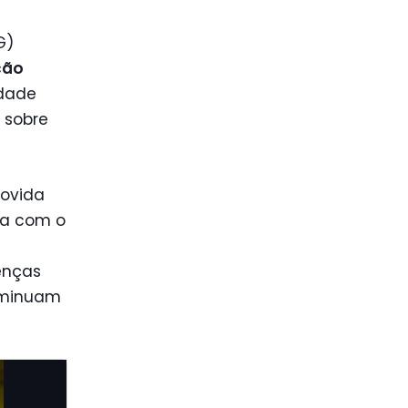
G)
ção
edade
 sobre
movida
ia com o
enças
diminuam