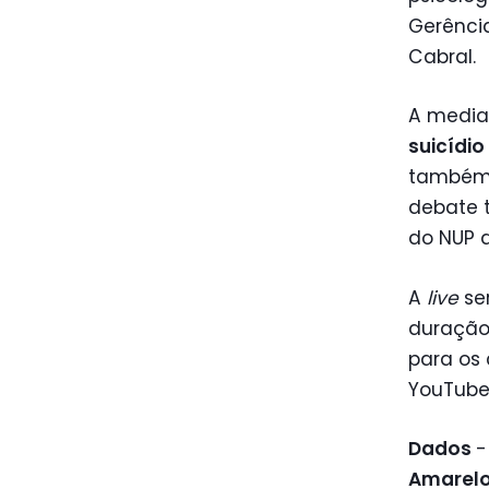
Gerência
Cabral.
A media
suicídio
também 
debate t
do NUP 
A
live
se
duração
para os
YouTube
Dados
-
Amarel