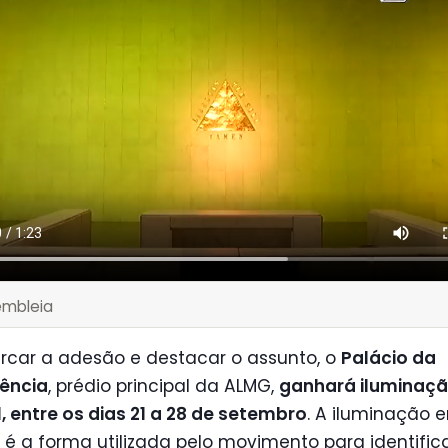
embleia
rcar a adesão e destacar o assunto, o
Palácio da
dência
, prédio principal da ALMG,
ganhará iluminaç
, entre os dias 21 a 28 de setembro
. A iluminação 
é a forma utilizada pelo movimento para identifica