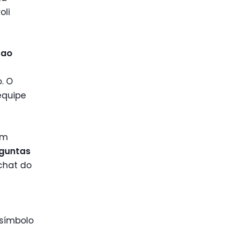
oli
 ao
. O
equipe
em
rguntas
chat do
símbolo