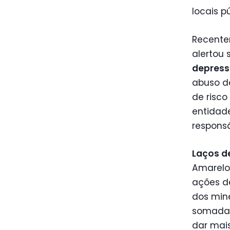
locais p
Recente
alertou
depress
abuso d
de risco
entidad
responsá
Laços d
Amarelo 
ações de
dos mine
somadas 
dar mais