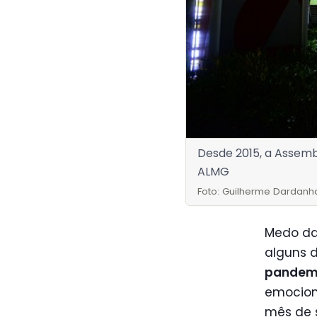
Desde 2015, a Assembl
ALMG
Foto: Guilherme Dardanh
Medo da
alguns 
pandem
emocion
mês de 