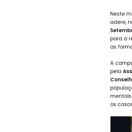
Neste mê
adere, 
Setemb
para a r
as forma
A campa
pela
Ass
Conselh
populaç
mentais
os casos