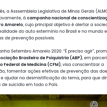
s, a Asssembleia Legislativa de Minas Gerais (ALM
novamente, à
campanha nacional de conscientiza
ro Amarelo
, cujo principal objetivo é alertar a soci
ealidade do auto extermínio no Brasil e no mundo e
s de prevenção possíveis.
nha Setembro Amarelo 2020: “É preciso agir”, pro
ociação Brasileira de Psiquiatria (ABP)
, em parcer
o Federal de Medicina (CFM)
, visa conscientizar a
ão, fomentar ações efetivas de prevenção das do
 e ajudar na desmistificação do tema, para que 
 de suicídio em todo o País.