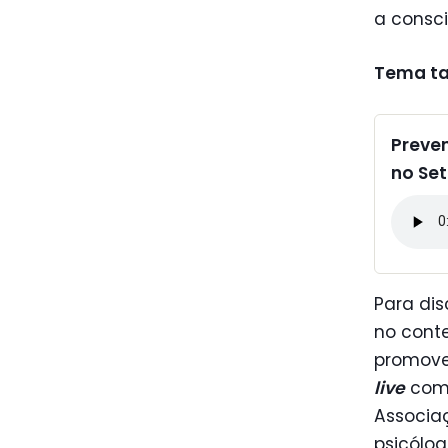
a consc
Tema t
Preven
no Se
Para dis
no cont
promove
live
com 
Associaç
psicólog