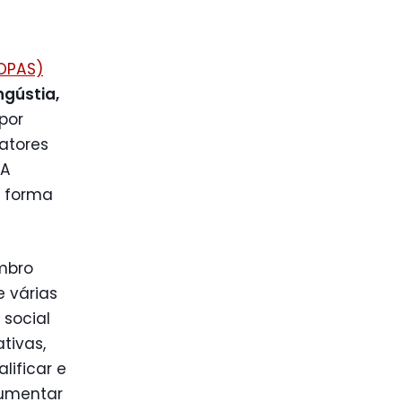
OPAS)
ngústia,
por
atores
 A
e forma
mbro
e várias
 social
tivas,
lificar e
aumentar