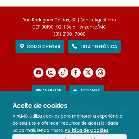
Rua Rodrigues Caldas, 30 | Santo Agostinho
CEP 30190-921 | Belo Horizonte/MG
(31) 2108-7000
COMO CHEGAR
LISTA TELEFÔNICA
WEBMAIL
INTRANET
Aceite de cookies
Este site é protegido pelo reCAPTCHA (aplicam-se sua
A ALMG utiliza cookies para melhorar a experiência
Política de Privacidade
e
Termos de Serviço
).
do seu site e oferecer recursos de acessibilidade.
Saiba mais lendo nossa
Política de Cookies
.
Termos de Uso e Política de Privacidade