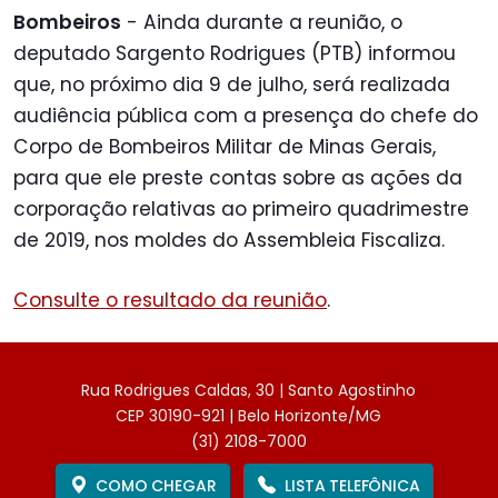
Bombeiros
- Ainda durante a reunião, o
deputado Sargento Rodrigues (PTB) informou
que, no próximo dia 9 de julho, será realizada
audiência pública com a presença do chefe do
Corpo de Bombeiros Militar de Minas Gerais,
para que ele preste contas sobre as ações da
corporação relativas ao primeiro quadrimestre
de 2019, nos moldes do Assembleia Fiscaliza.
Consulte o resultado da reunião
.
Rua Rodrigues Caldas, 30 | Santo Agostinho
CEP 30190-921 | Belo Horizonte/MG
(31) 2108-7000
COMO CHEGAR
LISTA TELEFÔNICA