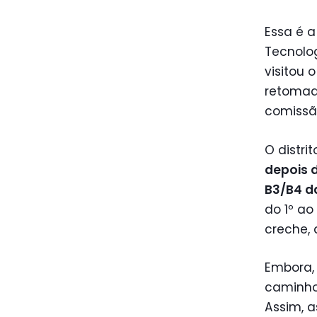
Essa é 
Tecnolog
visitou 
retomad
comissã
O distri
depois 
B3/B4 da
do 1º ao
creche, 
Embora,
caminho
Assim, 