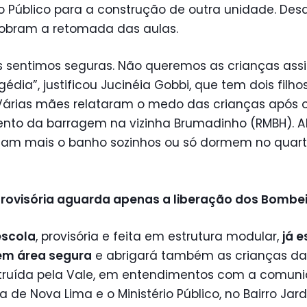
io Público para a construção de outra unidade. Des
cobram a retomada das aulas.
s sentimos seguras. Não queremos as crianças assi
édia”, justificou Jucinéia Gobbi, que tem dois filho
 Várias mães relataram o medo das crianças após 
nto da barragem na vizinha Brumadinho (RMBH). A
am mais o banho sozinhos ou só dormem no quart
provisória aguarda apenas a liberação dos Bombe
escola
, provisória e feita em estrutura modular,
já e
em área segura
e abrigará também as crianças da
struída pela Vale, em entendimentos com a comuni
ra de Nova Lima e o Ministério Público, no Bairro Jar