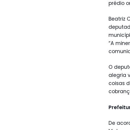
prédio o
Beatriz 
deputad
municíp
“A miner
comunid
O deput
alegria 
coisas 
cobrança
Prefeit
De acor