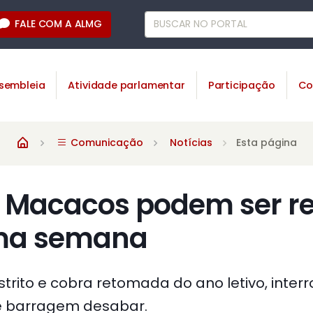
FALE COM A ALMG
sembleia
Atividade parlamentar
Participação
Co
Comunicação
Notícias
Esta página
 Macacos podem ser re
ima semana
istrito e cobra retomada do ano letivo, inte
de barragem desabar.