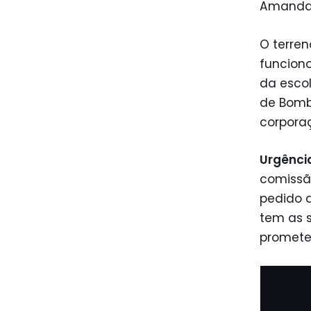
Amanda
O terren
funciono
da escol
de Bomb
corporaçã
Urgênci
comissão
pedido d
tem as 
promete