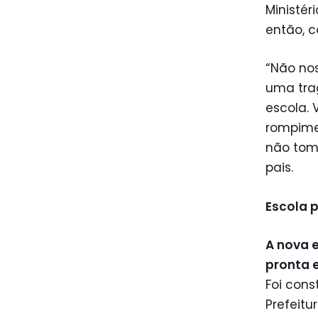
Ministér
então, 
“Não no
uma trag
escola.
rompime
não tom
pais.
Escola 
A nova 
pronta 
Foi con
Prefeitu