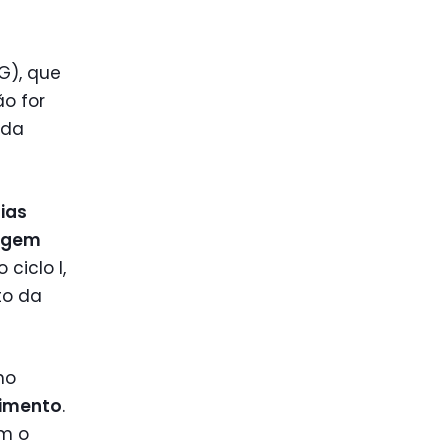
G), que
ão for
 da
dias
ragem
ciclo I,
to da
no
pimento
.
am o