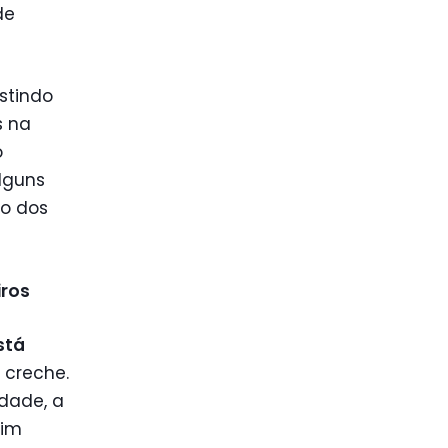
de
stindo
s na
o
lguns
o dos
iros
stá
 creche.
dade, a
dim