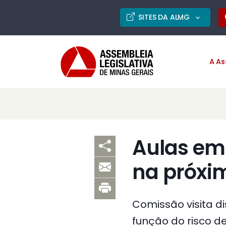
SITES DA ALMG
A As
Aulas em
na próx
Comissão visita d
função do risco 