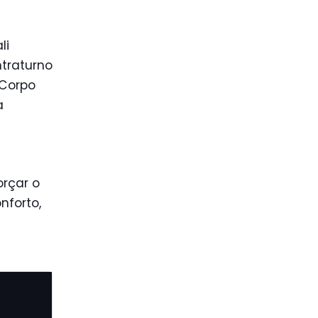
li
ntraturno
 Corpo
a
orçar o
nforto,