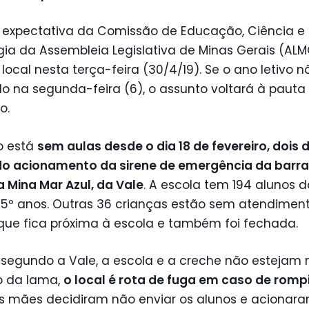
a expectativa da Comissão de Educação, Ciência e
ia da Assembleia Legislativa de Minas Gerais (ALM
o local nesta terça-feira (30/4/19). Se o ano letivo n
o na segunda-feira (6), o assunto voltará à pauta
o.
to está
sem aulas desde o dia 18 de fevereiro, dois 
do acionamento da sirene de emergência da bar
 Mina Mar Azul, da Vale
. A escola tem 194 alunos do 
 5º anos. Outras 36 crianças estão sem atendimen
que fica próxima à escola e também foi fechada.
 segundo a Vale, a escola e a creche não estejam 
 da lama,
o local é rota de fuga em caso de rom
as mães decidiram não enviar os alunos e acionar