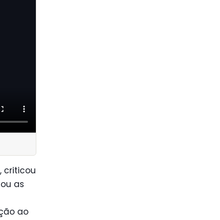
 criticou
zou as
ação ao