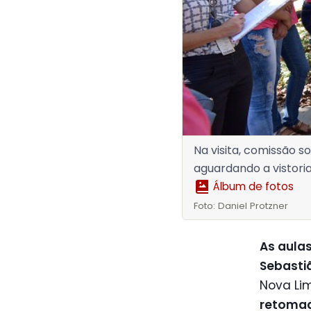
Na visita, comissão s
aguardando a vistori
Álbum de fotos
Foto: Daniel Protzner
As aulas
Sebasti
Nova Lim
retomad