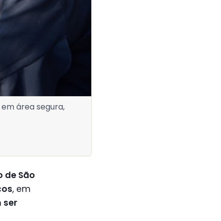
a em área segura,
o de São
cos
, em
 ser