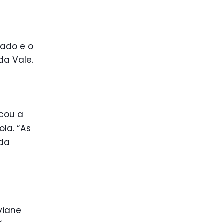
tado e o
a Vale.
cou a
ola. “As
da
viane