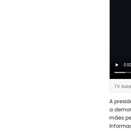
TV Ass
A presid
a demor
mães pe
informaç