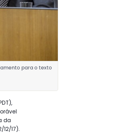
ndamento para o texto
PDT),
vorável
a da
/12/17).