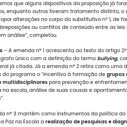
amos que alguns dispositivos da proposição já for
s, enquanto outros tiveram tratamento distinto, o
ropor alterações no corpo do substitutivo nº 1, de f
obreposições ou conflitos de conteúdo entre as leis 
em análise”, completou.
s
– A emenda n° 1 acrescenta ao texto do artigo 2º
grafo único com a definição do termo
bullying
, c
deral já citada. Já a emenda n° 2 retira como uma 
es do programa o “incentivo à formação de
grupos 
 multidisciplinares
para prevenção e enfrentamen
a na escola, análise de suas causas e apontament
”.
a n° 3 mantém como instrumentos da política do
a Paz na Escola a
realização de pesquisas e diag