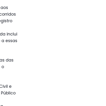
 aos
corridos
gistro
da inclui
 a essas
mas das
 o
ivil e
o Público