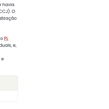
e havia
CCJ). O
alização
do
PL
duais, e,
s
 e