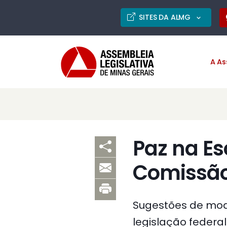
SITES DA ALMG
A As
Paz na E
Comissão
Sugestões de modi
legislação federal