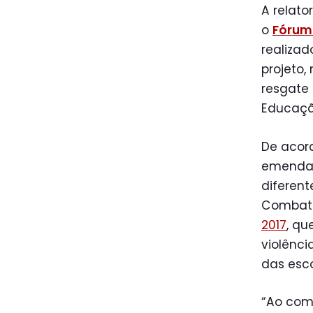
A relato
o
Fórum 
realizad
projeto,
resgate
Educaçã
De acor
emendas
diferent
Combate
2017
, qu
violênci
das esco
“Ao comp