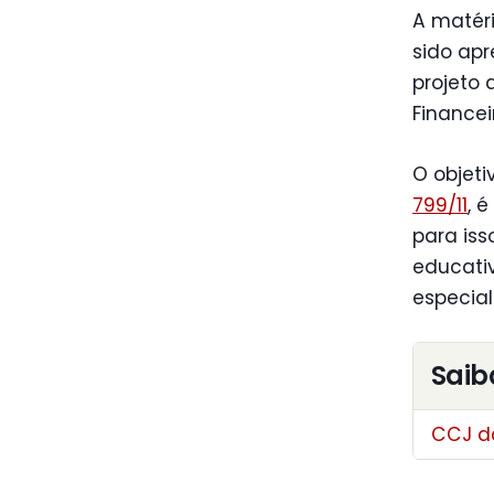
A matéri
sido ap
projeto
Financei
O objet
799/11
, 
para is
educativ
especial
Saib
CCJ dá