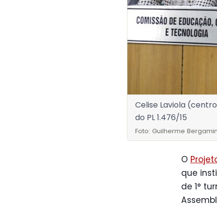
Celise Laviola (centr
do PL 1.476/15
Foto: Guilherme Bergamin
O
Projet
que inst
de 1° t
Assemble