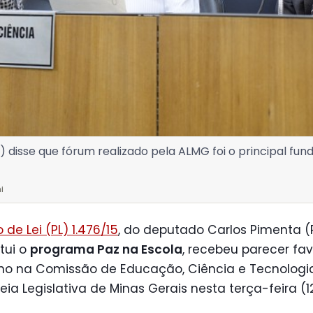
o) disse que fórum realizado pela ALMG foi o principal fu
i
o de Lei (PL) 1.476/15
, do deputado Carlos Pimenta (
itui o
programa Paz na Escola
, recebeu parecer fa
urno na Comissão de Educação, Ciência e Tecnologi
ia Legislativa de Minas Gerais nesta terça-feira (12