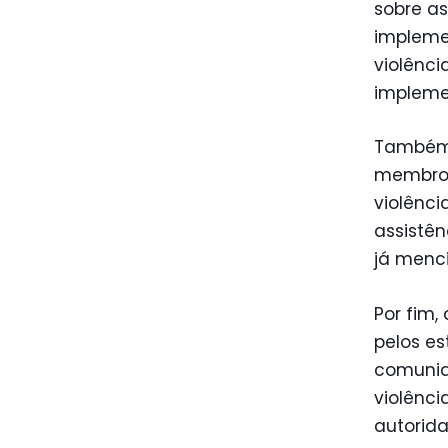
sobre as
impleme
violênci
impleme
Também 
membros
violênci
assistên
já menci
Por fim,
pelos e
comunid
violênci
autorida