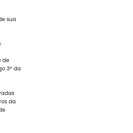
de sua
s
e de
igo 3º da
rvadas
ros da
de