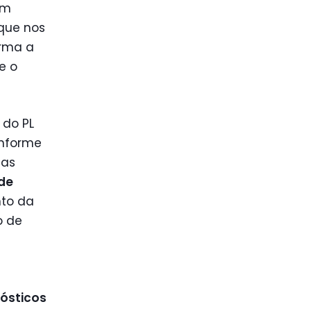
am
 que nos
orma a
e o
 do PL
onforme
das
de
to da
o de
nósticos