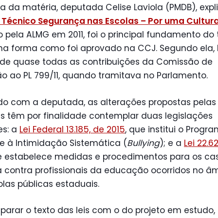
ra da matéria, deputada Celise Laviola (PMDB), exp
Técnico Segurança nas Escolas – Por uma Cultura
o pela ALMG em 2011, foi o principal fundamento do 
 na forma como foi aprovado na CCJ. Segundo ela,
 de quase todas as contribuições da Comissão de
o ao PL 799/11, quando tramitava no Parlamento.
do com a deputada, as alterações propostas pelas
 têm por finalidade contemplar duas legislações
es: a
Lei Federal 13.185, de 2015
, que institui o Progr
 à Intimidação Sistemática (
Bullying
); e a
Lei 22.6
e estabelece medidas e procedimentos para os ca
a contra profissionais da educação ocorridos no â
las públicas estaduais.
arar o texto das leis com o do projeto em estudo,