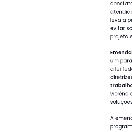
constat
atendido
leva a p
evitar s
projeto 
Emenda
um pará
a lei fe
diretriz
trabalho
violênci
soluções
A emend
program