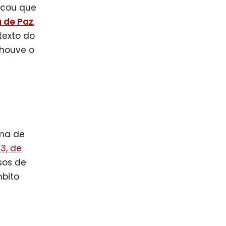
licou que
 de Paz
,
texto do
 houve o
ama de
23, de
sos de
mbito