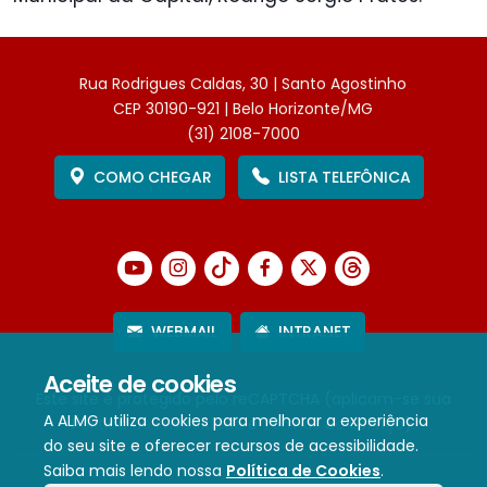
Rua Rodrigues Caldas, 30 | Santo Agostinho
CEP 30190-921 | Belo Horizonte/MG
(31) 2108-7000
COMO CHEGAR
LISTA TELEFÔNICA
WEBMAIL
INTRANET
Aceite de cookies
Este site é protegido pelo reCAPTCHA (aplicam-se sua
A ALMG utiliza cookies para melhorar a experiência
Política de Privacidade
e
Termos de Serviço
).
do seu site e oferecer recursos de acessibilidade.
Saiba mais lendo nossa
Política de Cookies
.