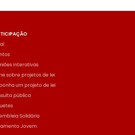
TICIPAÇÃO
ial
ntos
niões interativas
ne sobre projetos de lei
ponha um projeto de lei
sulta pública
uetes
embleia Solidária
lamento Jovem