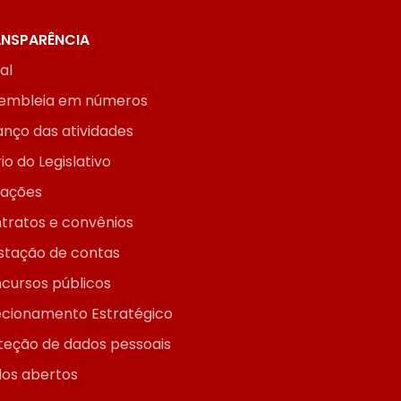
NSPARÊNCIA
ial
embleia em números
anço das atividades
io do Legislativo
itações
tratos e convênios
stação de contas
cursos públicos
ecionamento Estratégico
teção de dados pessoais
os abertos