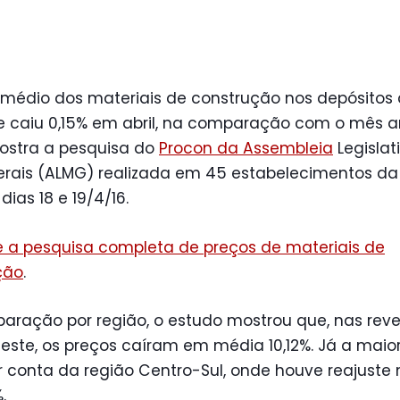
 médio dos materiais de construção nos depósitos 
e caiu 0,15% em abril, na comparação com o mês ant
ostra a pesquisa do
Procon da Assembleia
Legislat
erais (ALMG) realizada em 45 estabelecimentos da
dias 18 e 19/4/16.
e a pesquisa completa de preços de materiais de
ção
.
aração por região, o estudo mostrou que, nas rev
este, os preços caíram em média 10,12%. Já a maior
r conta da região Centro-Sul, onde houve reajuste
.