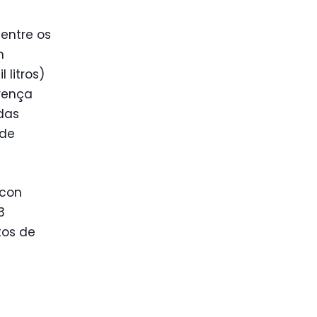
entre os
n
 litros)
erença
das
 de
ocon
3
tos de