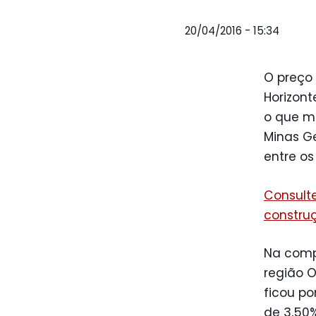
20/04/2016 - 15:34
O preço
Horizont
o que m
Minas G
entre os 
Consult
constru
Na comp
região O
ficou po
de 3,50%