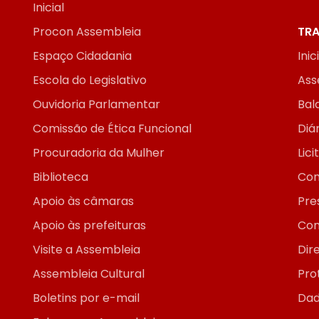
Inicial
Procon Assembleia
TRA
Espaço Cidadania
Inic
Escola do Legislativo
Ass
Ouvidoria Parlamentar
Bal
Comissão de Ética Funcional
Diár
Procuradoria da Mulher
Lic
Biblioteca
Con
Apoio às câmaras
Pre
Apoio às prefeituras
Con
Visite a Assembleia
Dir
Assembleia Cultural
Pro
Boletins por e-mail
Dad