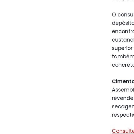
O consum
depósito
encontra
custando
superio
também 
concret
Ciment
Assembl
revended
secagem
respecti
Consult