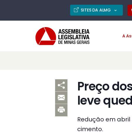
SITES DA ALMG
A As
Preço dos
leve que
Redução em abril 
cimento.