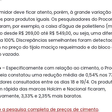
idor deve ficar atento, porém, à grande variação 
s para produtos iguais. Os pesquisadores do Proco
ram, por exemplo, a caixa d'água de polietileno (mil
 desde R$ 269,00 até R$ 549,00, ou seja, uma dif
r a 100%. Discrepâncias semelhantes foram detecta
no preço do tijolo maciço requeimado e do bloco
o vazado.
o
– Especificamente com relação ao cimento, o Pr
eia constatou uma redução média de 0,54% nos 7
ores consultados entre os dias 18 e 19/4. Os produ
 rápida das marcas Holcim e Nacional ficaram,
vamente, 3,33% e 2,35% mais baratos.
e a pesquisa completa de preços de cimento
.