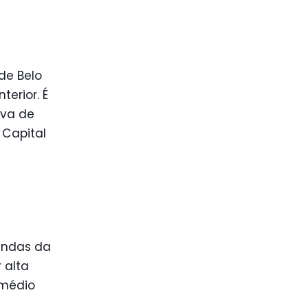
de Belo
erior. É
iva de
 Capital
endas da
 alta
 médio