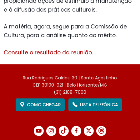
propiciando ações de estímulo à manutenção
e à difusão das práticas culturais.
A matéria, agora, segue para a Comissão de
Cultura, para a análise quanto ao mérito.
Consulte o resultado da reunião
.
Rua Rodrigues Caldas, 30 | Santo Agostinho
CEP 30190-921 | Belo Horizonte/MG
(31) 2108-7000
COMO CHEGAR
LISTA TELEFÔNICA