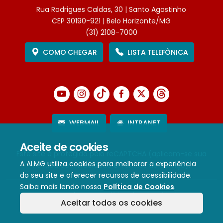
Rua Rodrigues Caldas, 30 | Santo Agostinho
CEP 30190-921 | Belo Horizonte/MG
(31) 2108-7000
COMO CHEGAR
LISTA TELEFÔNICA
WEBMAIL
INTRANET
Aceite de cookies
Este site é protegido pelo reCAPTCHA (aplicam-se sua
A ALMG utiliza cookies para melhorar a experiência
Política de Privacidade
e
Termos de Serviço
).
do seu site e oferecer recursos de acessibilidade.
Saiba mais lendo nossa
Política de Cookies
.
Termos de Uso e Política de Privacidade
Aceitar todos os cookies
Política de cookies